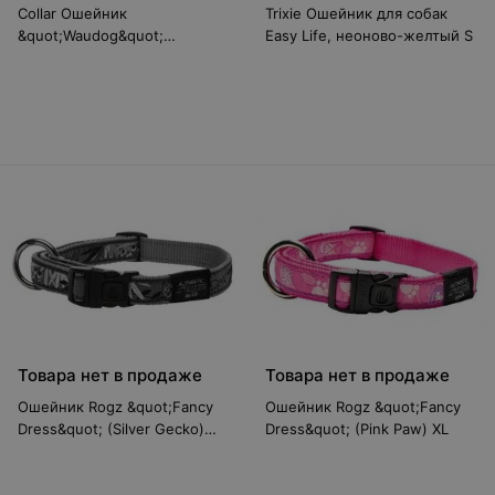
Collar Ошейник
Trixie Ошейник для собак
&quot;Waudog&quot;
Easy Life, неоново-желтый S
(Glamour) со стразами,
голубой (ш 12мм, д 21-29см)
Товара нет в продаже
Товара нет в продаже
Ошейник Rogz &quot;Fancy
Ошейник Rogz &quot;Fancy
Dress&quot; (Silver Gecko)
Dress&quot; (Pink Paw) XL
XXL