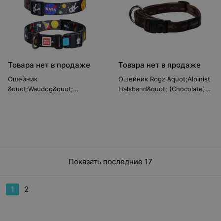
Товара нет в продаже
Товара нет в продаже
Ошейник
Ошейник Rogz &quot;Alpinist
&quot;Waudog&quot;
Halsband&quot; (Chocolate)
(Нейлон) NASA, 15 мм/23-35
XXL
см
Показать последние 17
1
2