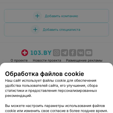
Добавить компанию
Добавить специалиста
О проекте
Новости проекта
Размещение рекламы
Медицинский маркетинг
Публичный договор
Обработка файлов cookie
Пользовательское соглашение
Способы оплаты
Наш сайт использует файлы cookie для обеспечения
Вакансии
Партнеры
удобства пользователей сайта, его улучшения, сбора
Написать руководителю 103.by
статистики и предоставления персонализированных
рекомендаций.
Написать в поддержку
Персональные настройки cookie
Вы можете настроить параметры использования файлов
Обработка персональных данных
cookie или изменить свое согласие в более позднее время.