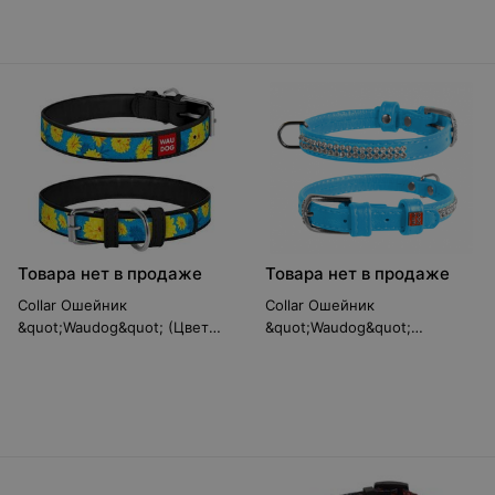
Товара нет в продаже
Товара нет в продаже
Collar Ошейник
Collar Ошейник
&quot;Waudog&quot; (Цветы),
&quot;Waudog&quot;
черный, 12 мм/21-29 см
(Glamour) со стразами,
голубой (ш 9мм, д 18-21см)