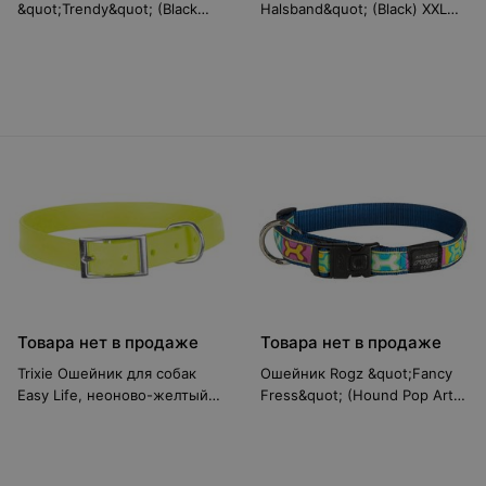
&quot;Trendy&quot; (Black
Halsband&quot; (Black) XXL
Bones) S RHB523A1
RHB21A1
Товара нет в продаже
Товара нет в продаже
Trixie Ошейник для собак
Ошейник Rogz &quot;Fancy
Easy Life, неоново-желтый
Fress&quot; (Hound Pop Art
M-L
N) XL