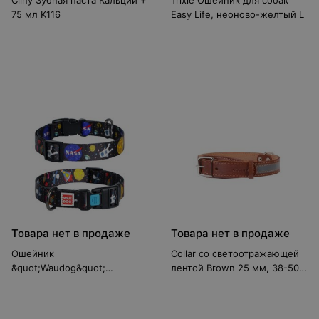
Cliny Зубная паста Кальций +
Trixie Ошейник для собак
75 мл K116
Easy Life, неоново-желтый L
Товара нет в продаже
Товара нет в продаже
Ошейник
Collar со светоотражающей
&quot;Waudog&quot;
лентой Brown 25 мм, 38-50
(Нейлон) NASA, 20 мм/24-40
см 02496
см