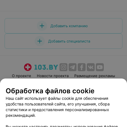
Добавить компанию
Добавить специалиста
О проекте
Новости проекта
Размещение рекламы
Медицинский маркетинг
Публичный договор
Обработка файлов cookie
Пользовательское соглашение
Способы оплаты
Наш сайт использует файлы cookie для обеспечения
Вакансии
Партнеры
удобства пользователей сайта, его улучшения, сбора
Написать руководителю 103.by
статистики и предоставления персонализированных
рекомендаций.
Написать в поддержку
Персональные настройки cookie
Вы можете настроить параметры использования файлов