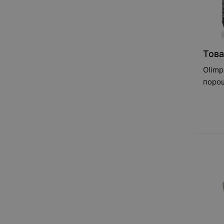
Това
Olimp
поро