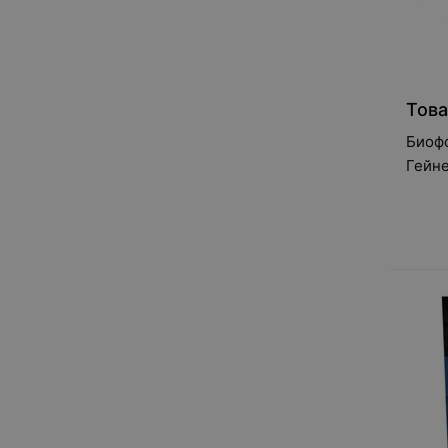
Това
Биофо
Гейн