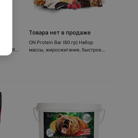
е
Товара нет в продаже
ый
ON Protein Bar (60 гр) Набор
 SUPER
массы, жиросжигание, быстрое
й
восстановление