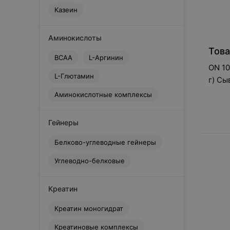
Scitec Nutrition
Казеин
Strimex
Syntrax
Аминокислоты
U
Това
Ultimate Nutrition
BCAA
L-Аргинин
V
ON 10
L-Глютамин
Vpx
г) С
W
Аминокислотные комплексы
Weider
Б
Гейнеры
Биофон
М
Белково-углеводные гейнеры
Молодечненский молочный
комбинат
Углеводно-белковые
Креатин
Креатин моногидрат
Креатиновые комплексы