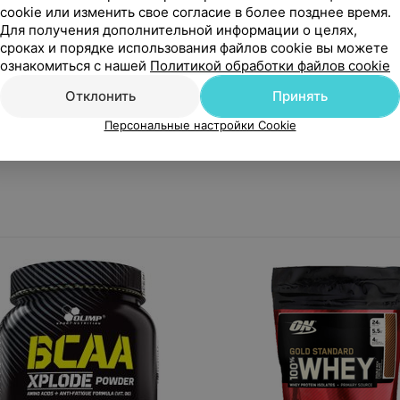
cookie или изменить свое согласие в более позднее время.
Для получения дополнительной информации о целях,
сроках и порядке использования файлов cookie вы можете
ознакомиться с нашей
Политикой обработки файлов cookie
ра нет в продаже
Товара нет в продаж
Отклонить
Принять
eTech - CELL-TECH 2,7 kg (56
Молодечненский молочн
Персональные настройки Cookie
ий) В порошке
комбинат КСБ 80 FITNESS
PROTEIN 1кг Сывороточны