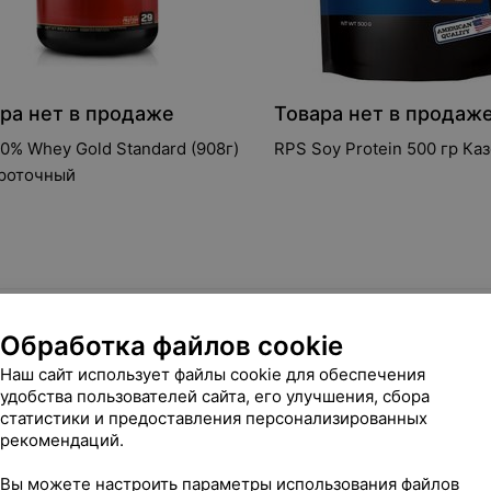
ра нет в продаже
Товара нет в продаж
0% Whey Gold Standard (908г)
RPS Soy Protein 500 гр Ка
роточный
Обработка файлов cookie
Наш сайт использует файлы cookie для обеспечения
удобства пользователей сайта, его улучшения, сбора
статистики и предоставления персонализированных
рекомендаций.
Вы можете настроить параметры использования файлов