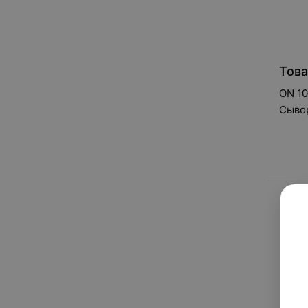
Това
ON 10
Сыво