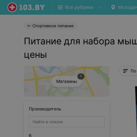
Все рубрики
Молоде
Спортивное питание
Питание для набора мы
цены
По
1
Магазины
Производитель
B