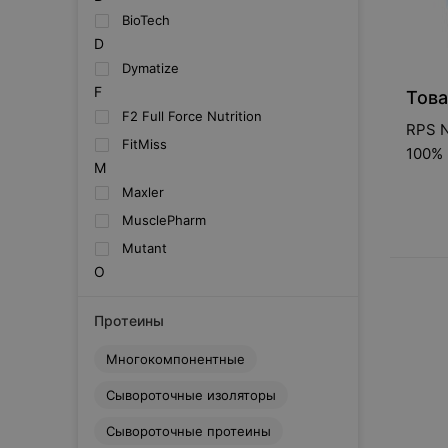
BioTech
D
Dymatize
F
Това
F2 Full Force Nutrition
RPS N
FitMiss
100% 
M
Maxler
MusclePharm
Mutant
O
ON
Протеины
Olimp
OstroVit
Многокомпонентные
R
Сывороточные изоляторы
RPS Nutrition
S
Сывороточные протеины