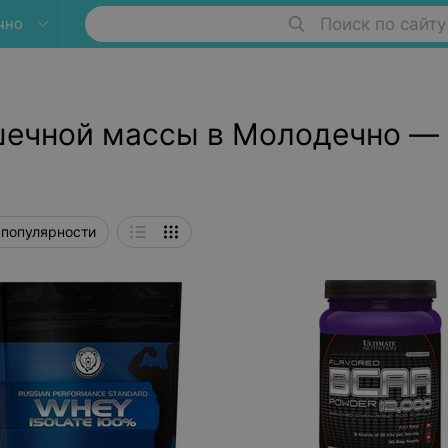
чно
Поиск по сайту
шечной массы в Молодечно — 
 популярности