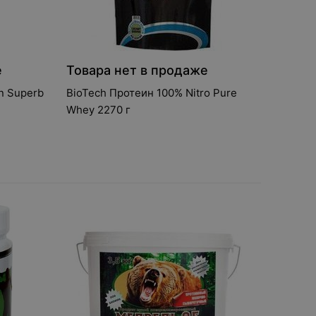
е
Товара нет в продаже
n Superb
BioTech Протеин 100% Nitro Pure
Whey 2270 г