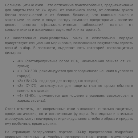
Солнцезащитные очки – это оптические приспособления, предназначенные
для защиты глаз от УФ-лучей, от солнечного света, от слишком яркого
блеска поверхностей и от бликов. Доказано, что ношение очков с
защитными линзами в ясную погоду помогает предотвратить развитие
целого спектра офтальмологических заболеваний, начиная от
конъюнктивита и заканчивая глаукомой или катарактой.
На качественных солнцезащитных очках в обязательном порядке
присутствует специальная маркировка, позволяющая покупателям сделать
верный выбор. В частности, выделяют пять категорий светозащитных
фильтров:
«0» (светопропускание более 80%, минимальная защита от УФ-
лучей);
«1» (43-80%, рекомендуются для повседневного ношения в условиях
города);
«2» (18-42%, подходят для загородных поездок);
«3» (7-17%, используются для защиты глаз во время обычного
пляжного отдыха);
«4» (3-6%, применяются для ношения в условиях высокогорья, в
жарких странах).
Стоит отметить, что современные очки выполняют не только защитные,
профилактические, но и эстетические функции. Эти модные и стильные
аксессуары могут подчеркнуть индивидуальность любого образа и придать
ему необычные, яркие штрихи.
На страницах белорусского портала 103.by представлено подробное
описание стильных и удобных солнцезащитных очков, выпускаемых