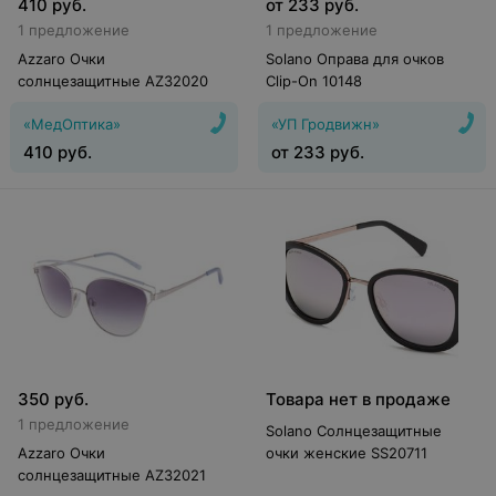
410
руб.
от
233
руб.
1 предложение
1 предложение
Azzaro Очки
Solano Оправа для очков
солнцезащитные AZ32020
Clip-On 10148
«МедОптика»
«УП Гродвижн»
410
руб.
от
233
руб.
350
руб.
Товара нет в продаже
1 предложение
Solano Солнцезащитные
Azzaro Очки
очки женские SS20711
солнцезащитные AZ32021