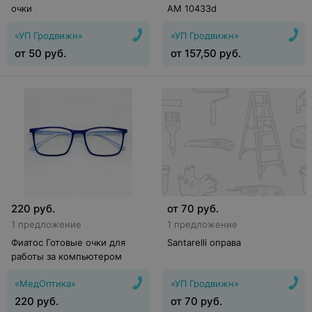
очки
AM 10433d
«УП Гродвижн»
«УП Гродвижн»
от
50
руб.
от
157,50
руб.
220
руб.
от
70
руб.
1 предложение
1 предложение
Фиатос Готовые очки для
Santarelli оправа
работы за компьютером
«МедОптика»
«УП Гродвижн»
220
руб.
от
70
руб.