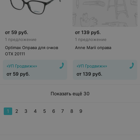
от
59
руб.
от
139
руб.
1 предложение
1 предложение
Optimax Оправа для очков
Anne Marii оправа
OTX 20111
«УП Гродвижн»
«УП Гродвижн»
от
59
руб.
от
139
руб.
Показать ещё 30
1
2
3
4
5
6
7
8
9