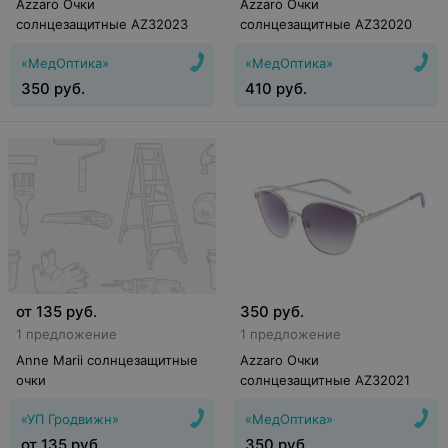
Azzaro Очки
Azzaro Очки
солнцезащитные AZ32023
солнцезащитные AZ32020
«МедОптика»
«МедОптика»
350
руб.
410
руб.
от
135
руб.
350
руб.
1 предложение
1 предложение
Anne Marii солнцезащитные
Azzaro Очки
очки
солнцезащитные AZ32021
«УП Гродвижн»
«МедОптика»
от
135
руб.
350
руб.