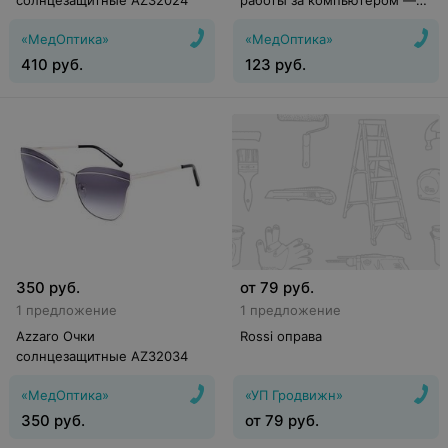
солнцезащитные AZ32024
работы за компьютером —
Китай
«МедОптика»
«МедОптика»
410
руб.
123
руб.
350
руб.
от
79
руб.
1 предложение
1 предложение
Azzaro Очки
Rossi оправа
солнцезащитные AZ32034
«МедОптика»
«УП Гродвижн»
350
руб.
от
79
руб.