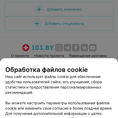
Добавить компанию
Добавить специалиста
О проекте
Новости проекта
Размещение рекламы
Медицинский маркетинг
Публичный договор
Обработка файлов cookie
Пользовательское соглашение
Способы оплаты
Наш сайт использует файлы cookie для обеспечения
Вакансии
Партнеры
удобства пользователей сайта, его улучшения, сбора
Написать руководителю 103.by
статистики и предоставления персонализированных
рекомендаций.
Написать в поддержку
Персональные настройки cookie
Вы можете настроить параметры использования файлов
Обработка персональных данных
cookie или изменить свое согласие в более позднее время.
Для получения дополнительной информации о целях,