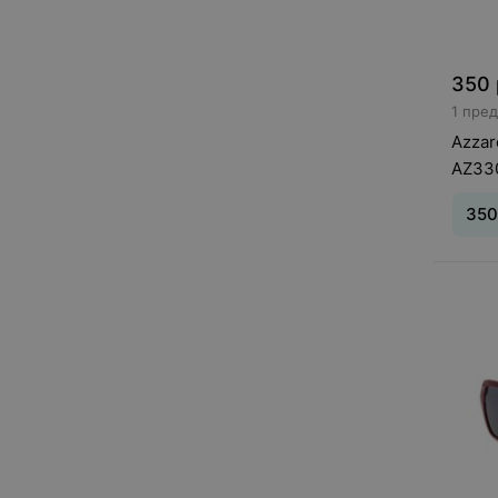
350
1 пре
Azza
AZ33
350