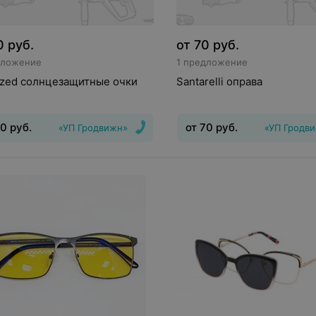
0
руб.
от
70
руб.
дложение
1 предложение
ized солнцезащитные очки
Santarelli оправа
50
руб.
от
70
руб.
«УП Гродвижн»
«УП Гродв