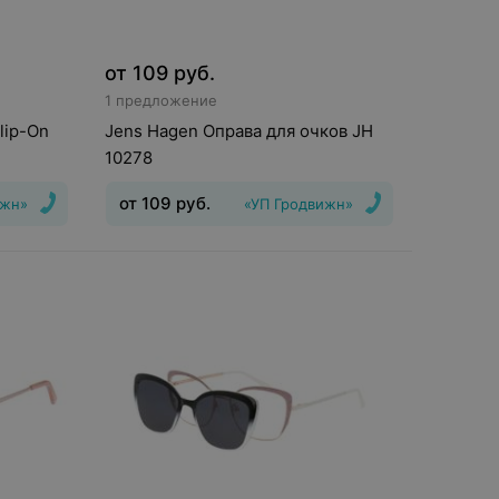
от
109
руб.
1 предложение
lip-On
Jens Hagen Оправа для очков JH
10278
от
109
руб.
ижн»
«УП Гродвижн»