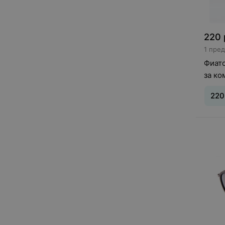
МОСТ
С
Сибирь
220
Ф
1 пре
Фиатос
Фиато
за к
220