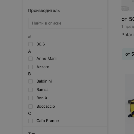
Производитель
от
5
1 пре
Polar
#
36.6
A
от
Anne Marii
Azzaro
B
Baldinini
Baniss
Ben.X
Boccaccio
C
Cafa France
Caili
Тип