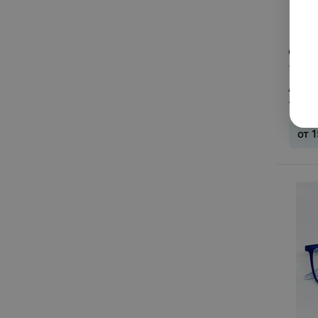
Safilo
Santarelli
Seventh Street
от
1
Siberia
1 пре
Solano
Anne 
1043
Sun Drive
Swing
от
1
T
Tempo
V
V. Yudashkin
Vento
Vivienne Wesrsood
Vizzini
Б
Беркана
М