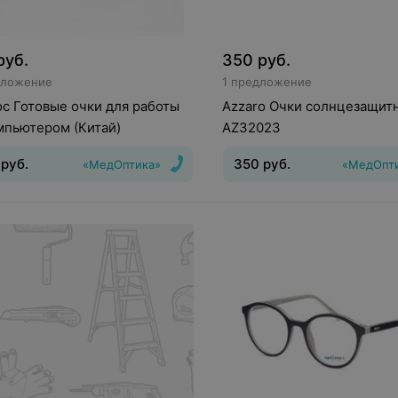
руб.
350
руб.
дложение
1 предложение
с Готовые очки для работы
Azzaro Очки солнцезащит
мпьютером (Китaй)
AZ32023
руб.
350
руб.
«МедОптика»
«МедОпт