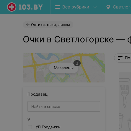
Все рубрики
Светлог
Оптики, очки, линзы
Очки в Светлогорске — 
По
3
Магазины
Продавец
У
УП Гродвижн