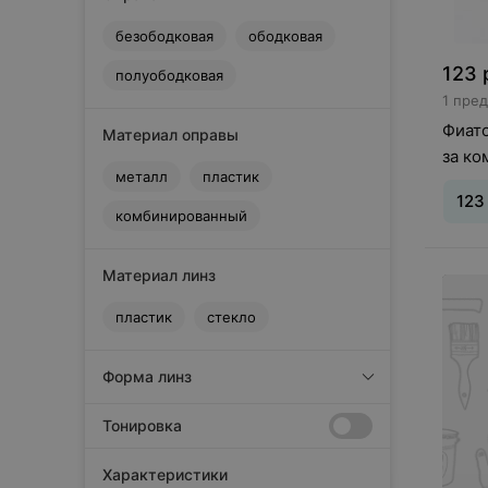
Guess
J
безободковая
ободковая
Jacopo
123
полуободковая
Jens Hagen
1 пре
John Richmond
Фиато
Материал оправы
M
за ко
MOREL
металл
пластик
123
Matsuda
комбинированный
Miraflex
Mirella Mori
Материал линз
Missoni
пластик
стекло
Modelo
N
Форма линз
Nicoleta Buchi
Nikitana
Тонировка
O
ORTOPAD
Характеристики