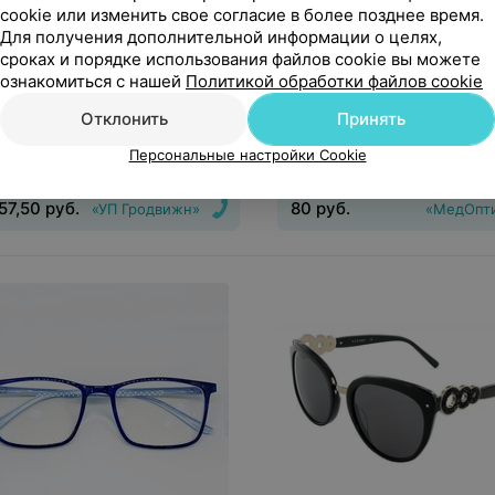
cookie или изменить свое согласие в более позднее время.
Для получения дополнительной информации о целях,
сроках и порядке использования файлов cookie вы можете
57,50
руб.
80
руб.
ознакомиться с нашей
Политикой обработки файлов cookie
дложение
1 предложение
Отклонить
Принять
Marii Оправа для очков AM
Фиатос Готовые глаукомн
Персональные настройки Cookie
3d
57,50
руб.
80
руб.
«УП Гродвижн»
«МедОпт