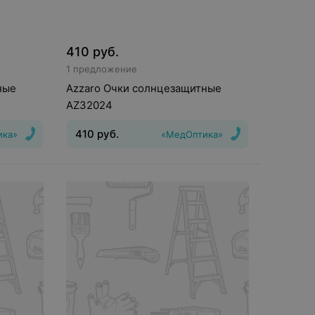
410
руб.
1 предложение
ные
Azzaro Очки солнцезащитные
AZ32024
410
руб.
ика»
«МедОптика»