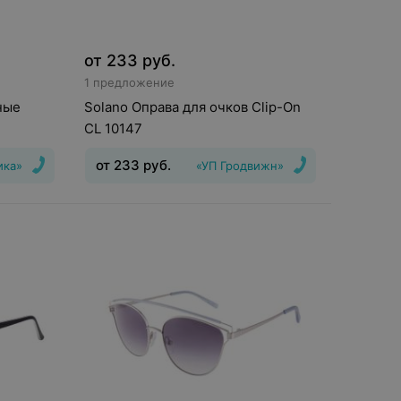
от
233
руб.
1 предложение
ные
Solano Оправа для очков Clip-On
CL 10147
от
233
руб.
ика»
«УП Гродвижн»