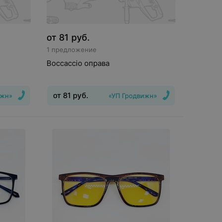
от
81
руб.
1 предложение
Boccaccio оправа
от
81
руб.
ижн»
«УП Гродвижн»