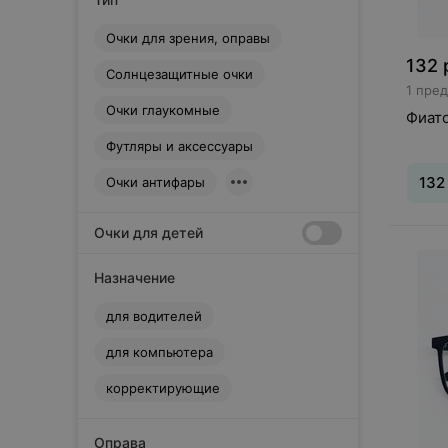
Camelry
D
Очки для зрения, оправы
Dacchi
132
Солнцезащитные очки
Drivers Club
1 пре
E
Очки глаукомные
Фиато
Eae
Футляры и аксессуары
Estel
132
Очки антифары
Exte
F
Очки для детей
Fabia Monti
Farsi
Назначение
Fisher Price
для водителей
Fortuna
Foster Grant
для компьютера
G
корректирующие
GUNNAR
Glodiatr
Оправа