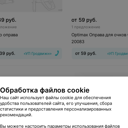
39
руб.
от
59
руб.
дложение
1 предложение
o оправа
Optimax Оправа для очков
20083
39
руб.
от
59
руб.
«УП Гродвижн»
«УП Гродв
Обработка файлов cookie
Наш сайт использует файлы cookie для обеспечения
удобства пользователей сайта, его улучшения, сбора
статистики и предоставления персонализированных
рекомендаций.
Вы можете настроить параметры использования файлов