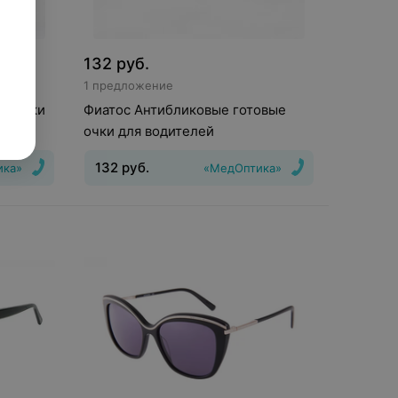
132
руб.
1 предложение
ые очки
Фиатос Антибликовые готовые
очки для водителей
132
руб.
ика»
«МедОптика»