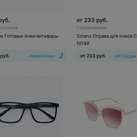
руб.
от
233
руб.
дложение
1 предложение
с Готовые очки антифары
Solano Оправа для очков C
10148
руб.
от
233
руб.
«МедОптика»
«УП Гродв