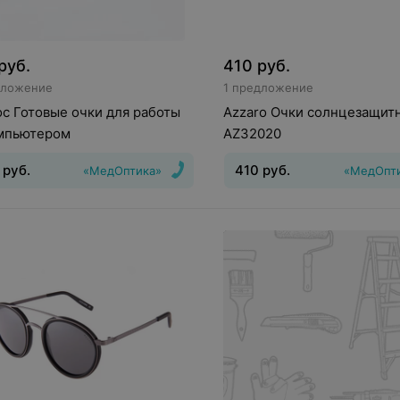
руб.
410
руб.
дложение
1 предложение
с Готовые очки для работы
Azzaro Очки солнцезащит
омпьютером
AZ32020
руб.
410
руб.
«МедОптика»
«МедОпт