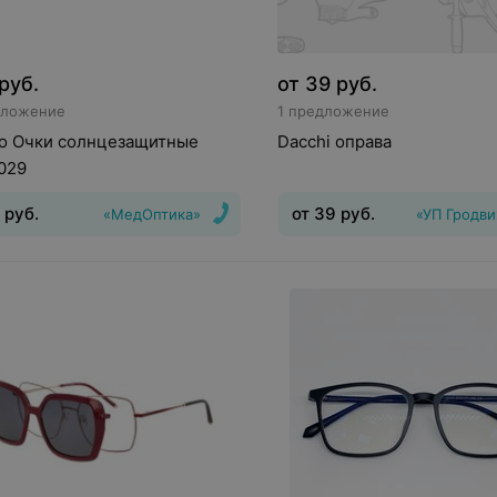
руб.
от
39
руб.
дложение
1 предложение
ro Очки солнцезащитные
Dacchi оправа
029
руб.
от
39
руб.
«МедОптика»
«УП Гродв