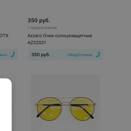
350
руб.
1 предложение
 OTX
Azzaro Очки солнцезащитные
AZ32021
350
руб.
ижн»
«МедОптика»