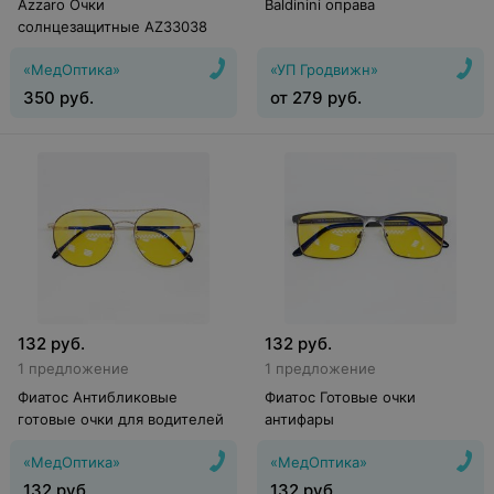
Azzaro Очки
Baldinini оправа
солнцезащитные AZ33038
«МедОптика»
«УП Гродвижн»
350
руб.
от
279
руб.
132
руб.
132
руб.
1 предложение
1 предложение
Фиатос Антибликовые
Фиатос Готовые очки
готовые очки для водителей
антифары
«МедОптика»
«МедОптика»
132
руб.
132
руб.