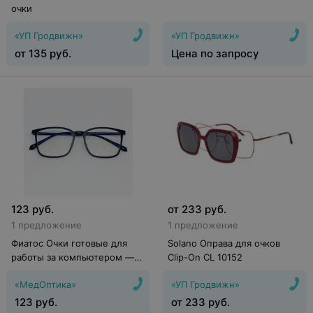
очки
«УП Гродвижн»
«УП Гродвижн»
от
135
руб.
Цена по запросу
123
руб.
от
233
руб.
1 предложение
1 предложение
Фиатос Очки готовые для
Solano Оправа для очков
работы за компьютером —
Clip-On CL 10152
Китай
«МедОптика»
«УП Гродвижн»
123
руб.
от
233
руб.