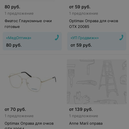
80
руб.
от
59
руб.
1 предложение
1 предложение
Фиатос Глаукомные очки
Optimax Оправа для очков
готовые
OTX 20085
«МедОптика»
«УП Гродвижн»
80
руб.
от
59
руб.
от
70
руб.
от
139
руб.
1 предложение
1 предложение
Optimax Оправа для очков
Anne Marii оправа