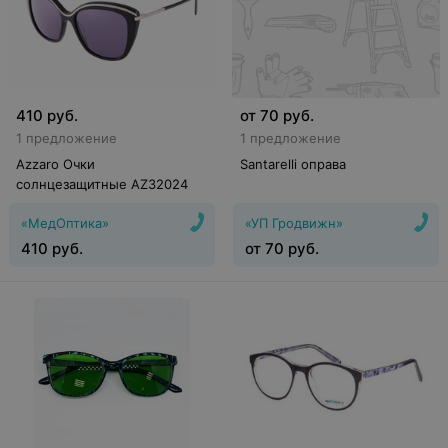
410
руб.
от
70
руб.
1 предложение
1 предложение
Azzaro Очки
Santarelli оправа
солнцезащитные AZ32024
«МедОптика»
«УП Гродвижн»
410
руб.
от
70
руб.