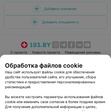
Добавить компанию
Добавить специалиста
О проекте
Новости проекта
Размещение рекламы
Медицинский маркетинг
Публичный договор
Обработка файлов cookie
Пользовательское соглашение
Способы оплаты
Наш сайт использует файлы cookie для обеспечения
Вакансии
Партнеры
удобства пользователей сайта, его улучшения, сбора
Написать руководителю 103.by
статистики и предоставления персонализированных
рекомендаций.
Написать в поддержку
Персональные настройки cookie
Вы можете настроить параметры использования файлов
Обработка персональных данных
cookie или изменить свое согласие в более позднее время.
Для получения дополнительной информации о целях,