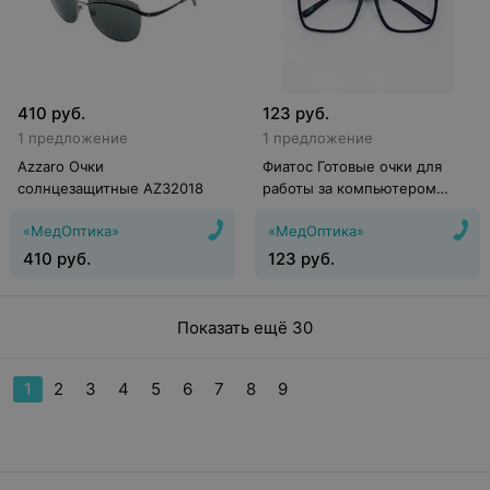
410
руб.
123
руб.
1 предложение
1 предложение
Azzaro Очки
Фиатос Готовые очки для
солнцезащитные AZ32018
работы за компьютером
(Китaй)
«МедОптика»
«МедОптика»
410
руб.
123
руб.
Показать ещё 30
1
2
3
4
5
6
7
8
9