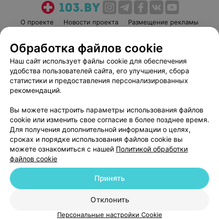
О проекте
Новости проекта
Размещение рекламы
Медицинский маркетинг
Публичный договор
Обработка файлов cookie
Пользовательское соглашение
Способы оплаты
Наш сайт использует файлы cookie для обеспечения
Вакансии
Партнеры
удобства пользователей сайта, его улучшения, сбора
Написать руководителю 103.by
статистики и предоставления персонализированных
рекомендаций.
Написать в поддержку
Персональные настройки cookie
Вы можете настроить параметры использования файлов
Обработка персональных данных
cookie или изменить свое согласие в более позднее время.
Для получения дополнительной информации о целях,
сроках и порядке использования файлов cookie вы
можете ознакомиться с нашей
Политикой обработки
файлов cookie
Принять
© 2026 ООО «Артокс Лаб», УНП 191700409
| 220012, Республика Беларусь,
г. Минск, улица Толбухина, 2, пом. 16 | help@103.by
Отклонить
Служба поддержки
+375 291212755
Персональные настройки Cookie