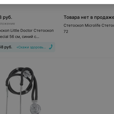
8
руб.
Товара нет в продаж
дложение
Стетоскоп Microlife Стето
скоп Little Doctor Стетоскоп
72
ecial 56 см, синий с
адлежностями
68
руб.
«Скажи здоровью Да!»