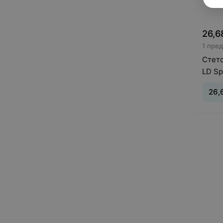
26,6
1 пре
Стето
LD Sp
прин
26,