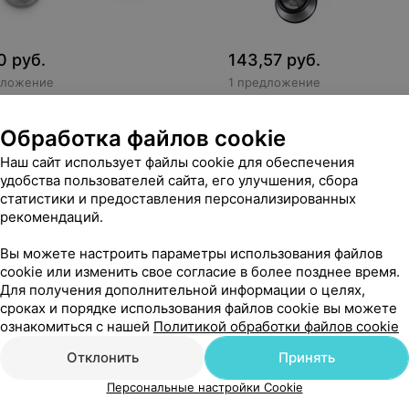
0
руб.
143,57
руб.
дложение
1 предложение
скоп Little Doctor LD Prof-I
Стетоскоп KaWe Терапевт
стетофонендоскоп Standar
Обработка файлов cookie
Prestige, красный
Наш сайт использует файлы cookie для обеспечения
30
руб.
143,57
руб.
«Скажи здоровью Да!»
«Скажи здоро
удобства пользователей сайта, его улучшения, сбора
статистики и предоставления персонализированных
рекомендаций.
ерапевтический
Вы можете настроить параметры использования файлов
cookie или изменить свое согласие в более позднее время.
Для получения дополнительной информации о целях,
сроках и порядке использования файлов cookie вы можете
ознакомиться с нашей
Политикой обработки файлов cookie
Отклонить
Принять
Персональные настройки Cookie