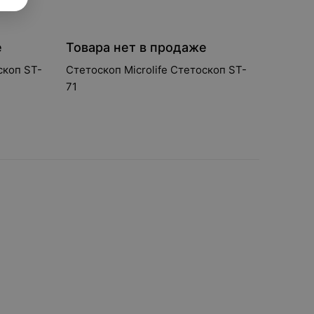
е
Товара нет в продаже
скоп ST-
Стетоскоп Microlife Стетоскоп ST-
71