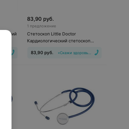
83,90
руб.
1 предложение
ический
Стетоскоп Little Doctor
t
Кардиологический стетоскоп
Cardio
83,90
руб.
вью Да!»
«Скажи здоровью Да!»