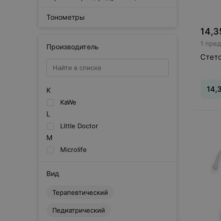
Тонометры
14,3
1 пре
Производитель
Стето
14,
K
KaWe
L
Вид
:
П
Little Doctor
M
Microlife
Вид
Терапевтический
Педиатрический