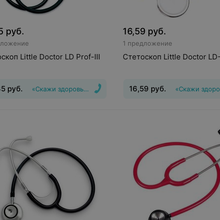
5
руб.
16,59
руб.
дложение
1 предложение
скоп Little Doctor LD Prof-III
Стетоскоп Little Doctor LD-
35
руб.
16,59
руб.
«Скажи здоровью Да!»
«Скажи здоро
едиатрический
Вид
:
Терапевтический