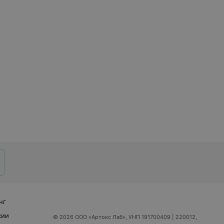
нг
сии
© 2026 ООО «Артокс Лаб», УНП 191700409
| 220012,