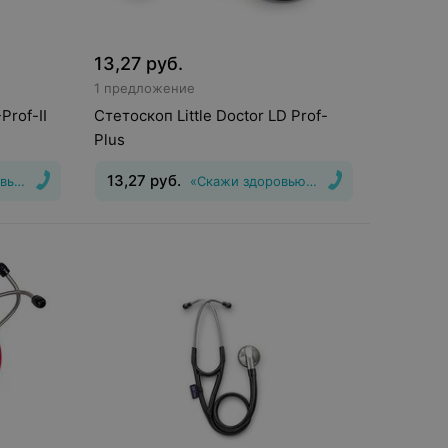
13,27
руб.
1 предложение
Prof-II
Стетоскоп Little Doctor LD Prof-
Plus
13,27
руб.
вью Да!»
«Скажи здоровью Да!»
Вид
:
Терапевтический