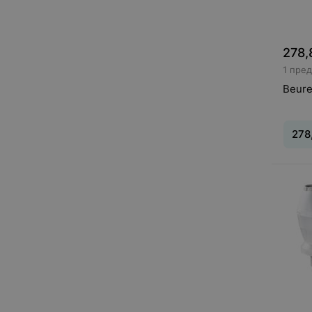
278,
1 пре
Beure
278