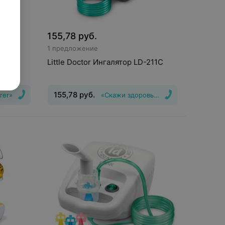
155,78
руб.
1 предложение
Little Doctor Ингалятор LD-211C
155,78
руб.
rer»
«Скажи здоровью Да!»
Вид
:
Ингалятор, Небулайзер
Тип
системы ингалятора
:
компрессорный