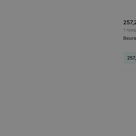
257,
1 пре
Beure
257
Вид
:
И
ингал