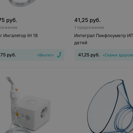
75
руб.
41,25
руб.
дложение
1 предложение
r Ингалятор IH 18
Интеграл Пикфлоуметр И
детей
,75
руб.
41,25
руб.
«Beurer»
«Скажи здоров
нгалятор
Тип системы
Вид
:
Пикфлоуметр
ятора
:
компрессорный