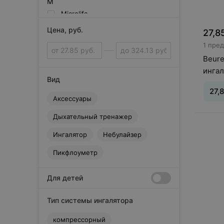
M
Microlife
O
Цена, руб.
27,8
O2IN
1 пре
Omron
Beure
P
ингал
PIC
Вид
Powerbreathe
27,
Аксессуары
Prolife
А
Дыхательный тренажер
Вид
:
А
Аэромед
Ингалятор
Небулайзер
И
Интеграл
Пикфлоуметр
С
Самоздрав
Для детей
Тип системы ингалятора
компрессорный