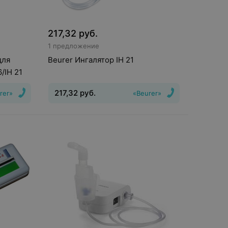
217,32
руб.
1 предложение
для
Beurer Ингалятор IH 21
/IH 21
217,32
руб.
rer»
«Beurer»
Вид
:
Ингалятор
Тип системы
ингалятора
:
компрессорный