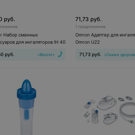
0
руб.
71,73
руб.
дложение
1 предложение
r Набор сменных
Omron Адаптер для ингаля
суаров для ингаляторов IH 40
Omron U22
50
руб.
71,73
руб.
«Beurer»
«Скажи здоров
ксессуары
Тип системы ингалятора
:
ультразвуковой