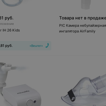
81
руб.
Товара нет в продаж
дложение
PIC Камера небулайзерная
r IH 26 Kids
ингалятора AirFamily
,81
руб.
«Beurer»