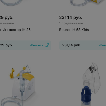
29
руб.
231,14
руб.
дложение
1 предложение
r Ингалятор IH 26
Beurer IH 58 Kids
,29
руб.
231,14
руб.
«Beurer»
«Beu
нгалятор
Тип системы
ятора
:
компрессорный