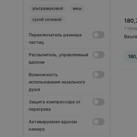
ультразвуковой
меш
сухой солевой
180,
1 пре
Переключатель размера
Beure
частиц
Распылитель, управляемый
180
вдохом
Вид
:
И
Возможность
ингал
использования назального
душа
Защита компрессора от
перегрева
Активируемая вдохом
камера