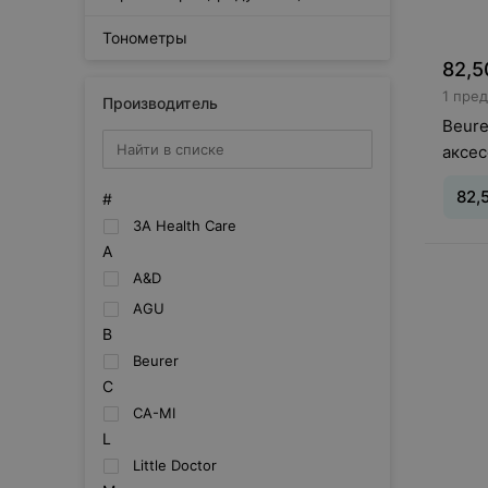
Тонометры
82,5
1 пре
Производитель
Beure
аксес
82,
#
3A Health Care
A
Вид
:
А
A&D
AGU
B
Beurer
C
CA-MI
L
Little Doctor