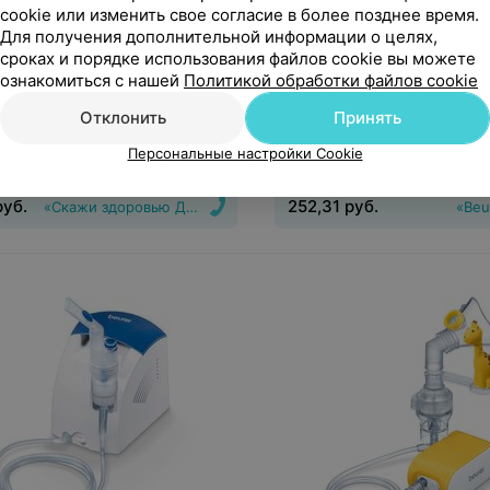
cookie или изменить свое согласие в более позднее время.
Для получения дополнительной информации о целях,
сроках и порядке использования файлов cookie вы можете
уб.
252,31
руб.
ознакомиться с нашей
Политикой обработки файлов cookie
дложение
1 предложение
Отклонить
Принять
e Doctor Ингалятор LD-221C
Beurer Ингалятор IH 58
Персональные настройки Cookie
руб.
252,31
руб.
«Скажи здоровью Да!»
«Beu
нгалятор, Небулайзер
Вид
:
Ингалятор
Тип системы
ингалятора
:
компрессорный