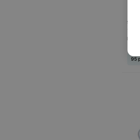
95
р
1 пре
Littl
95
Вид
:
И