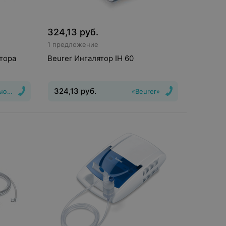
324,13
руб.
1 предложение
тора
Beurer Ингалятор IH 60
324,13
руб.
ью Да!»
«Beurer»
Вид
:
Ингалятор
Тип системы
ингалятора
:
компрессорный