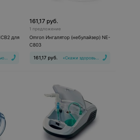
161,17
руб.
1 предложение
ПСВ2 для
Omron Ингалятор (небулайзер) NE-
C803
161,17
руб.
ью Да!»
«Скажи здоровью Да!»
Вид
:
Небулайзер
Тип системы
ингалятора
:
компрессорный