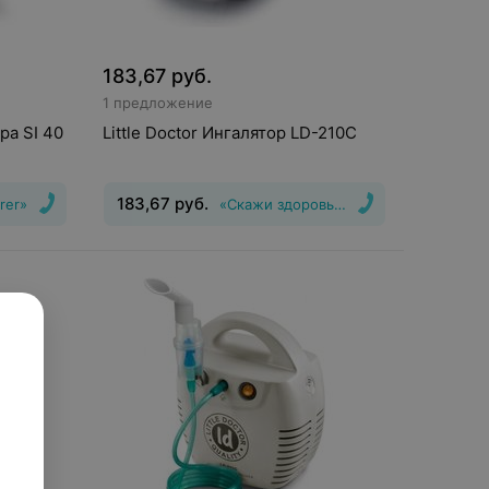
183,67
руб.
1 предложение
ра SI 40
Little Doctor Ингалятор LD-210C
183,67
руб.
rer»
«Скажи здоровью Да!»
Вид
:
Небулайзер, Ингалятор
Тип
системы ингалятора
:
компрессорный