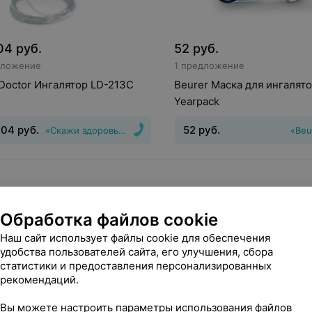
04
руб.
52
руб.
дложение
1 предложение
e Doctor Ингалятор LD-213C
Beurer Маска для ингалято
Yearpack
,04
руб.
52
руб.
«Скажи здоровью Да!»
«Beu
нгалятор, Небулайзер
Тип
Вид
:
Ингалятор
мы ингалятора
:
компрессорный
Обработка файлов cookie
Наш сайт использует файлы cookie для обеспечения
удобства пользователей сайта, его улучшения, сбора
статистики и предоставления персонализированных
рекомендаций.
Вы можете настроить параметры использования файлов