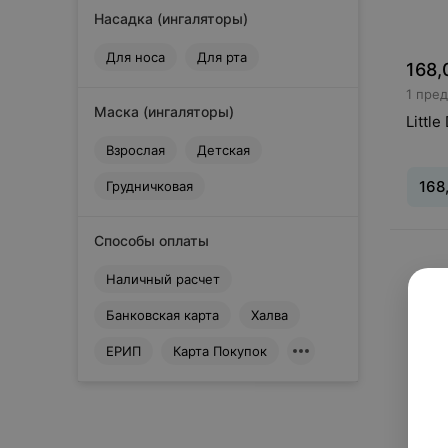
Насадка (ингаляторы)
Для носа
Для рта
168,
1 пре
Маска (ингаляторы)
Littl
Взрослая
Детская
168
Грудничковая
Способы оплаты
Вид
:
И
систе
Наличный расчет
Банковская карта
Халва
ЕРИП
Карта Покупок
Сбросить