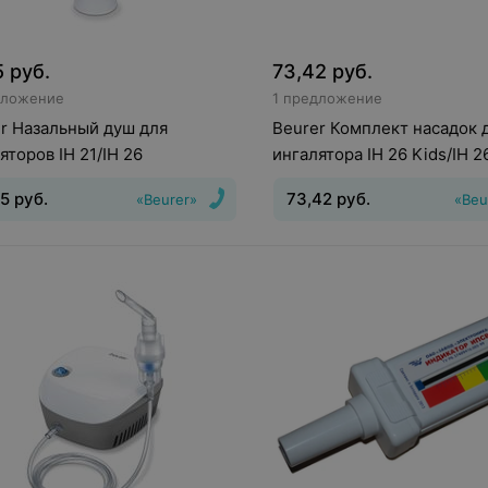
5
руб.
73,42
руб.
дложение
1 предложение
r Назальный душ для
Beurer Комплект насадок 
яторов IH 21/IH 26
ингалятора IH 26 Kids/IH 26
85
руб.
73,42
руб.
«Beurer»
«Beu
ксессуары
Вид
:
Аксессуары