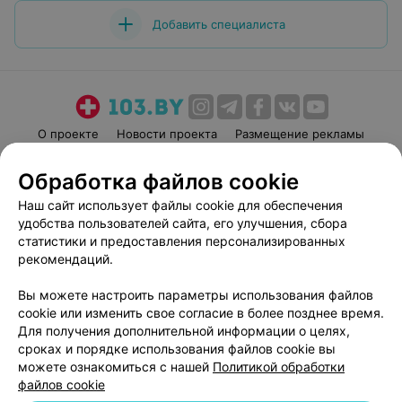
Добавить специалиста
О проекте
Новости проекта
Размещение рекламы
Медицинский маркетинг
Публичный договор
Обработка файлов cookie
Пользовательское соглашение
Способы оплаты
Наш сайт использует файлы cookie для обеспечения
Вакансии
Партнеры
удобства пользователей сайта, его улучшения, сбора
Написать руководителю 103.by
статистики и предоставления персонализированных
рекомендаций.
Написать в поддержку
Персональные настройки cookie
Вы можете настроить параметры использования файлов
Обработка персональных данных
cookie или изменить свое согласие в более позднее время.
Для получения дополнительной информации о целях,
сроках и порядке использования файлов cookie вы
можете ознакомиться с нашей
Политикой обработки
файлов cookie