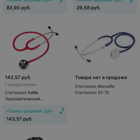
83,90
руб.
26,68
руб.
143,57
руб.
Товара нет в продаже
1 предложение
Стетоскоп Microlife
Стетоскоп KaWe
Стетоскоп ST-72
Терапевтический
стетофонендоскоп Standart
«Скажи здоровью Да!»
Prestige, красный
143,57
руб.