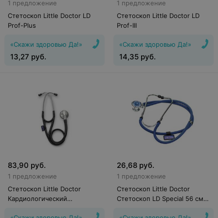
1 предложение
1 предложение
Стетоскоп Little Doctor LD
Стетоскоп Little Doctor LD
Prof-Plus
Prof-III
«Скажи здоровью Да!»
«Скажи здоровью Да!»
13,27
руб.
14,35
руб.
83,90
руб.
26,68
руб.
1 предложение
1 предложение
Стетоскоп Little Doctor
Стетоскоп Little Doctor
Кардиологический
Стетоскоп LD Special 56 см,
стетоскоп Cardio
синий с принадлежностями
«Скажи здоровью Да!»
«Скажи здоровью Да!»