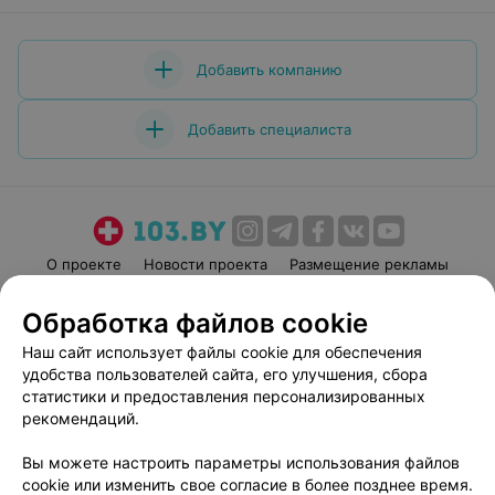
Добавить компанию
Добавить специалиста
О проекте
Новости проекта
Размещение рекламы
Медицинский маркетинг
Публичный договор
Обработка файлов cookie
Пользовательское соглашение
Способы оплаты
Наш сайт использует файлы cookie для обеспечения
Вакансии
Партнеры
удобства пользователей сайта, его улучшения, сбора
Написать руководителю 103.by
статистики и предоставления персонализированных
рекомендаций.
Написать в поддержку
Персональные настройки cookie
Вы можете настроить параметры использования файлов
Обработка персональных данных
cookie или изменить свое согласие в более позднее время.