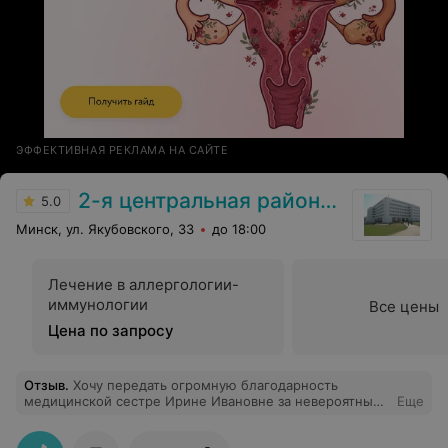
ЭФФЕКТИВНАЯ РЕКЛАМА НА САЙТЕ
2-я центральная районная поликлиника Фрунзенского района
5.0
Минск, ул. Якубовского, 33
до 18:00
Лечение в аллергологии-
иммунологии
Все цены
Цена по запросу
Отзыв
.
Хочу передать огромную благодарность
медицинской сестре Ирине Ивановне за невероятный
Еще
профессионализм и золотые руки! Я была во многих
мед.учреждениях Минска, но именно она, как никто