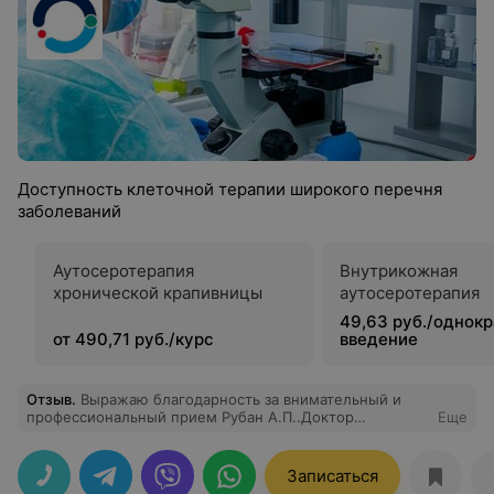
Доступность клеточной терапии широкого перечня
заболеваний
Аутосеротерапия
Внутрикожная
хронической крапивницы
аутосеротерапия
49,63 руб./однок
от 490,71 руб./курс
введение
Отзыв
.
Выражаю благодарность за внимательный и
профессиональный прием Рубан А.П..Доктор
Еще
терпеливо выявляла все детали анамнеза, провела
осмотр и всесторонне подошла к возможным путям
решения проблем. Объяснения предельно ясны.
Записаться
Однозначно рекомендую как настоящего