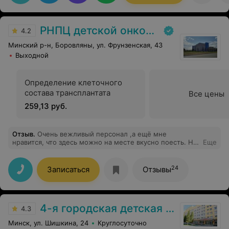
профессионала и неравнодушного человека.
РНПЦ детской онкологии
4.2
Минский р-н, Боровляны, ул. Фрунзенская, 43
Выходной
Определение клеточного
состава трансплантата
Все цены
259,13 руб.
Отзыв
.
Очень вежливый персонал ,а ещё мне
нравится, что здесь можно на месте вкусно поесть. Не
Еще
нужно с собой возить.
24
Записаться
Отзывы
4-я городская детская клиническая больница
4.3
Минск, ул. Шишкина, 24
Круглосуточно