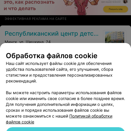
терпения, благодарных пациентов, всего самого
наилучшего Вам, Вашим родным и близким!!! Берегите
себя!!! С уважением и огромной благодарностью
Абрамович Дмитрий Александрович
ЭФФЕКТИВНАЯ РЕКЛАМА НА САЙТЕ
Республиканский центр детской аллергологии
Минск, ул. Шишкина, 24
Обработка файлов cookie
Лечение в аллергологии-
Наш сайт использует файлы cookie для обеспечения
иммунологии
Все цены
удобства пользователей сайта, его улучшения, сбора
Цена по запросу
статистики и предоставления персонализированных
рекомендаций.
Вы можете настроить параметры использования файлов
cookie или изменить свое согласие в более позднее время.
Для получения дополнительной информации о целях,
сроках и порядке использования файлов cookie вы
можете ознакомиться с нашей
Политикой обработки
файлов cookie