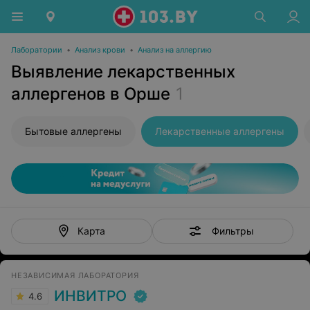
Лаборатории
•
Анализ крови
•
Анализ на аллергию
Выявление лекарственных
аллергенов в Орше
1
Бытовые аллергены
Лекарственные аллергены
Фильтры
Карта
НЕЗАВИСИМАЯ ЛАБОРАТОРИЯ
ИНВИТРО
4.6