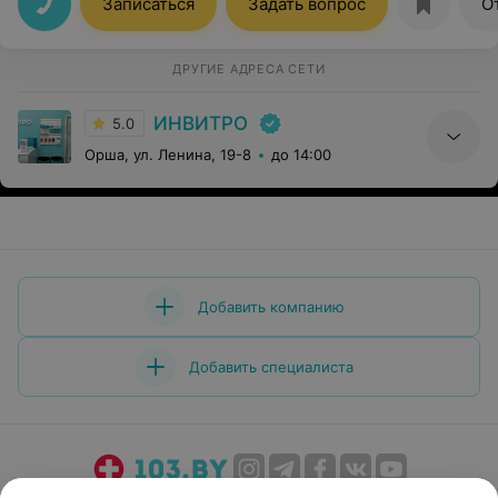
Записаться
Задать вопрос
О
ДРУГИЕ АДРЕСА СЕТИ
ИНВИТРО
5.0
Орша, ул. Ленина, 19-8
до 14:00
Добавить компанию
Добавить специалиста