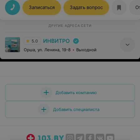
выполняют быстро и выдают в срок, сообщают о
готовности выполненных анализов.
Записаться
Задать вопрос
О
ДРУГИЕ АДРЕСА СЕТИ
ИНВИТРО
5.0
Орша, ул. Ленина, 19-8
Выходной
Добавить компанию
Добавить специалиста