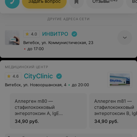
Задать вопрос
Отзывы
В
лаборатории "Инвитро" работают
профессионалы.Спасибо!!!
ДРУГИЕ АДРЕСА СЕТИ
ИНВИТРО
4.0
Витебск, ул. Коммунистическая, 23
до 17:00
МЕДИЦИНСКИЙ ЦЕНТР
CityClinic
4.6
Витебск, ул. Новооршанская, 4
до 20:00
Аллерген m80 —
Аллерген m81 —
стафилококковый
стафилококковый
энтеротоксин А, IgE
энтеротоксин В, Ig
(ImmunoCAP)
(ImmunoCAP)
34,90 руб.
34,90 руб.