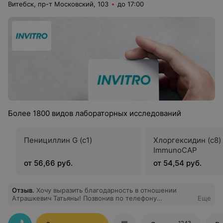
Витебск, пр-т Московский, 103
до 17:00
Более 1800 видов лабораторных исследований
Пенициллин G (c1)
Хлоргексидин (c8) 
ImmunoCAP
от 56,66 руб.
от 54,54 руб.
Отзыв
.
Хочу выразить благодарность в отношении
Атрашкевич Татьяны! Позвонив по телефону
Еще
50296854141 27,09,2016 в 9.57 мне ответила Татьяна.
По моему вопросу она предоставила грамотно
изложенную информацию. Очень приятно, что в
1243