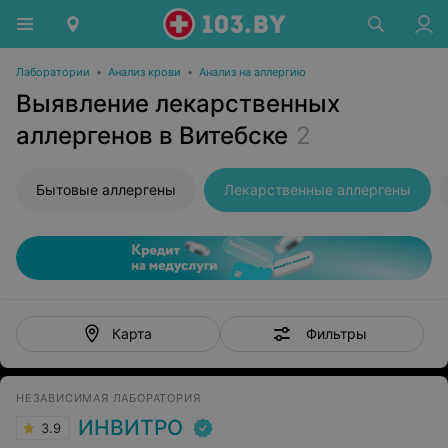
Лаборатории
•
Анализ крови
•
Анализ на аллергию
Выявление лекарственных
аллергенов в Витебске
2
Бытовые аллергены
Лекарственные аллергены
Фильтры
Карта
НЕЗАВИСИМАЯ ЛАБОРАТОРИЯ
ИНВИТРО
3.9