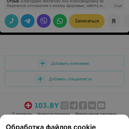
Отзыв
.
Благодарю Филатову Яну Александровну за
бережное отношение к моему здоровью, заботу и
Еще
профессионализм
Записаться
Добавить компанию
Добавить специалиста
О проекте
Новости проекта
Размещение рекламы
Медицинский маркетинг
Публичный договор
Обработка файлов cookie