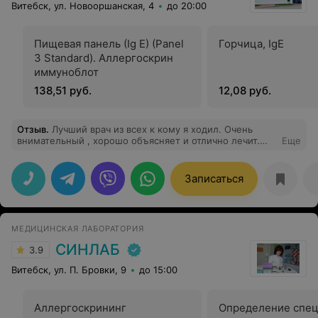
Витебск, ул. Новооршанская, 4
до 20:00
Пищевая панель (Ig E) (Panel
Горчица, IgE
3 Standard). Аллергоскрин
иммуноблот
138,51 руб.
12,08 руб.
Отзыв
.
Лучший врач из всех к кому я ходил. Очень
внимательный , хорошо объясняет и отлично лечит.
Еще
Был у многих травматологов в Минске и в Витебске , и
это самый лучший. Если хотите ходить здоровым ,то
только к Гайко Виктор Иванович. До этого лечил
Записаться
колени у других врачей и никто толком ничего сказать
не мог и назначить правильное лечение, ходил
мучился. Попал на прием к Гайко и он быстро мне все
рассказал , показал, объяснил и назначил лечение.
МЕДИЦИНСКАЯ ЛАБОРАТОРИЯ
СИНЛАБ
3.9
Витебск, ул. П. Бровки, 9
до 15:00
Аллергоскрининг
Определение спе