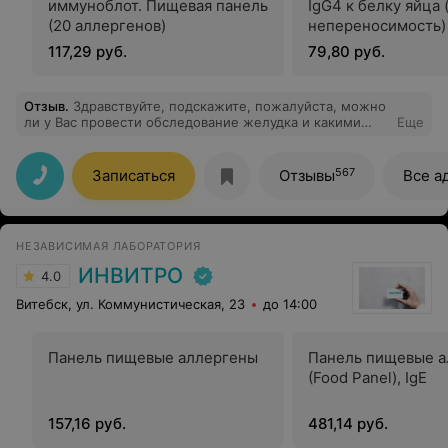
иммуноблот. Пищевая панель
IgG4 к белку яйца
(20 аллергенов)
непереносимость)
117,29 руб.
79,80 руб.
Отзыв
.
Здравствуйте, подскажите, пожалуйста, можно
ли у Вас провести обследование желудка и какими
Еще
методами?
567
Записаться
Отзывы
Все а
НЕЗАВИСИМАЯ ЛАБОРАТОРИЯ
ИНВИТРО
4.0
Витебск, ул. Коммунистическая, 23
до 14:00
Панель пищевые аллергены
Панель пищевые а
(Food Panel), IgE
157,16 руб.
481,14 руб.