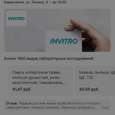
Барановичи, ул. Ленина, 6
до 19:00
Более 1800 видов лабораторных исследований
Смесь аллергенов травы:
Береза, пыльца, IgE
колосок душистый, рожь
IgE, Т3)
многолетняя, тимофеевка,
рожь культивированная,
41,47 руб.
30,05 руб.
бухарник шерстистый, IgE
Отзыв
.
Первый раз мне взяли кровь без боли и плохого
самочувствия, никаких синяков. Персонал добрый и
Еще
отзывчивый. Результаты были готовы быстро(даже на