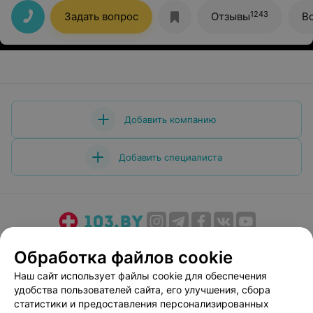
день раньше).Высокий уровень обслуживания,
рекомендую.Когда результаты были готовы пришло
1243
Задать вопрос
Отзывы
В
смс, а так же результаты можно посмотреть в
электронном виде.
Добавить компанию
Добавить специалиста
О проекте
Новости проекта
Размещение рекламы
Обработка файлов cookie
Медицинский маркетинг
Публичный договор
Наш сайт использует файлы cookie для обеспечения
Пользовательское соглашение
Способы оплаты
удобства пользователей сайта, его улучшения, сбора
Вакансии
Партнеры
статистики и предоставления персонализированных