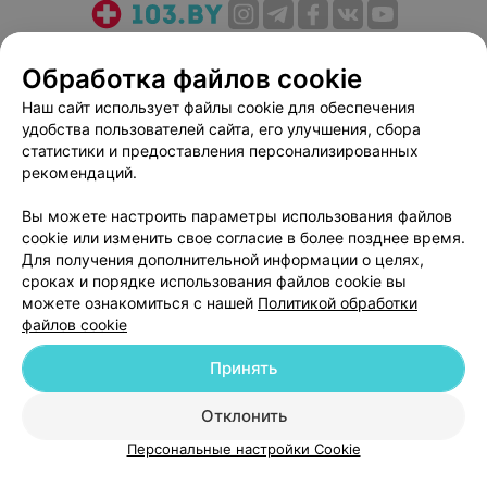
О проекте
Новости проекта
Размещение рекламы
Обработка файлов cookie
Медицинский маркетинг
Публичный договор
Наш сайт использует файлы cookie для обеспечения
Пользовательское соглашение
Способы оплаты
удобства пользователей сайта, его улучшения, сбора
Вакансии
Партнеры
статистики и предоставления персонализированных
Написать руководителю 103.by
рекомендаций.
Написать в поддержку
Вы можете настроить параметры использования файлов
Персональные настройки cookie
cookie или изменить свое согласие в более позднее время.
Для получения дополнительной информации о целях,
Обработка персональных данных
сроках и порядке использования файлов cookie вы
можете ознакомиться с нашей
Политикой обработки
файлов cookie
Принять
© 2026 ООО «Артокс Лаб», УНП 191700409
| 220012, Республика Беларусь,
Отклонить
г. Минск, улица Толбухина, 2, пом. 16 | help@103.by
Персональные настройки Cookie
Служба поддержки
+375 291212755