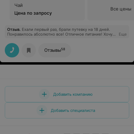
Чай
Все цены
Цена по запросу
Отзыв
.
Ехали первый раз, брали путевку на 18 дней.
Понравилось абсолютно все! Отличное питание! Хочу
Еще
поблагодарить всех поваров и официантом за отличное
обслуживание! Бассейн превосходный, спорт зал и
тренажерный зал на высоте! Баня изумительная!
58
Отзывы
Комнаты на высоте, есть все для проживания (Wifi,
плазменный телевизор с множеством каналов и т.д.).
Всем спасибо от меня (Максим), Стахия и Владислава!!!
Добавить компанию
Добавить специалиста