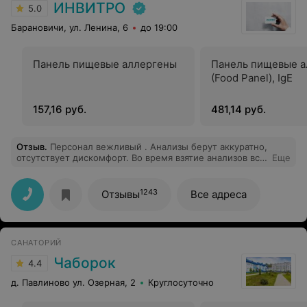
ИНВИТРО
5.0
Барановичи, ул. Ленина, 6
до 19:00
Панель пищевые аллергены
Панель пищевые а
(Food Panel), IgE
157,16 руб.
481,14 руб.
Отзыв
.
Персонал вежливый . Анализы берут аккуратно,
отсутствует дискомфорт. Во время взятие анализов всё
Еще
поясняют что у чему . Обращаюсь не первый раз .
Очень довольна.
1243
Отзывы
Все адреса
САНАТОРИЙ
Чаборок
4.4
д. Павлиново ул. Озерная, 2
Круглосуточно