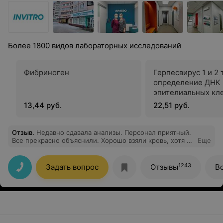
Более 1800 видов лабораторных исследований
Фибриноген
Герпесвирус 1 и 2 
определение ДНК 
эпителиальных кл
конъюнктивы
13,44 руб.
22,51 руб.
Отзыв
.
Недавно сдавала анализы. Персонал приятный.
Все прекрасно объяснили. Хорошо взяли кровь, хотя с
Еще
венами у меня проблемы.
1243
Задать вопрос
Отзывы
В