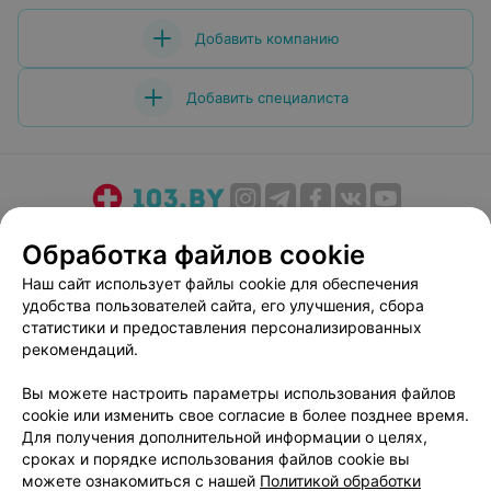
Добавить компанию
Добавить специалиста
О проекте
Новости проекта
Размещение рекламы
Обработка файлов cookie
Медицинский маркетинг
Публичный договор
Наш сайт использует файлы cookie для обеспечения
Пользовательское соглашение
Способы оплаты
удобства пользователей сайта, его улучшения, сбора
Вакансии
Партнеры
статистики и предоставления персонализированных
рекомендаций.
Написать руководителю 103.by
Написать в поддержку
Вы можете настроить параметры использования файлов
cookie или изменить свое согласие в более позднее время.
Персональные настройки cookie
Для получения дополнительной информации о целях,
Обработка персональных данных
сроках и порядке использования файлов cookie вы
можете ознакомиться с нашей
Политикой обработки