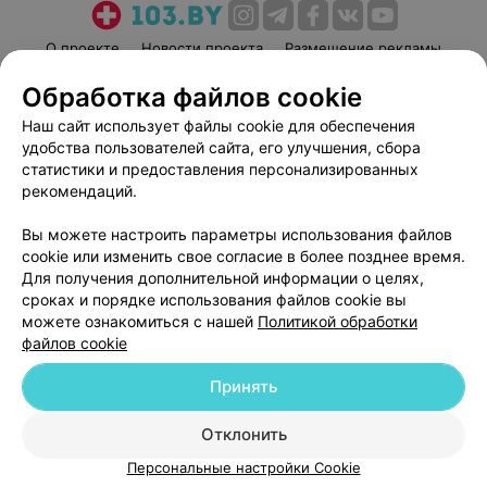
О проекте
Новости проекта
Размещение рекламы
Медицинский маркетинг
Публичный договор
Обработка файлов cookie
Пользовательское соглашение
Способы оплаты
Наш сайт использует файлы cookie для обеспечения
Вакансии
Партнеры
удобства пользователей сайта, его улучшения, сбора
статистики и предоставления персонализированных
Написать руководителю 103.by
рекомендаций.
Написать в поддержку
Персональные настройки cookie
Вы можете настроить параметры использования файлов
cookie или изменить свое согласие в более позднее время.
Обработка персональных данных
Для получения дополнительной информации о целях,
сроках и порядке использования файлов cookie вы
можете ознакомиться с нашей
Политикой обработки
файлов cookie
Принять
© 2026 ООО «Артокс Лаб», УНП 191700409
| 220012, Республика Беларусь,
Отклонить
г. Минск, улица Толбухина, 2, пом. 16 | help@103.by
Персональные настройки Cookie
Служба поддержки
+375 291212755