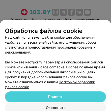
О проекте
Новости проекта
Размещение рекламы
Медицинский маркетинг
Публичный договор
Обработка файлов cookie
Пользовательское соглашение
Способы оплаты
Наш сайт использует файлы cookie для обеспечения
Вакансии
Партнеры
удобства пользователей сайта, его улучшения, сбора
статистики и предоставления персонализированных
Написать руководителю 103.by
рекомендаций.
Написать в поддержку
Персональные настройки cookie
Вы можете настроить параметры использования файлов
cookie или изменить свое согласие в более позднее время.
Обработка персональных данных
Для получения дополнительной информации о целях,
сроках и порядке использования файлов cookie вы
можете ознакомиться с нашей
Политикой обработки
файлов cookie
Принять
© 2026 ООО «Артокс Лаб», УНП 191700409
| 220012, Республика Беларусь,
Отклонить
г. Минск, улица Толбухина, 2, пом. 16 | help@103.by