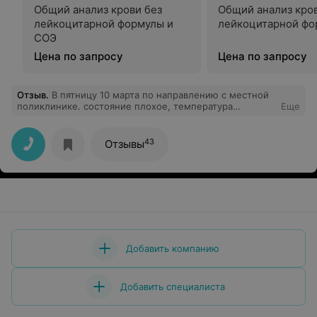
Общий анализ крови без
Общий анализ кров
лейкоцитарной формулы и
лейкоцитарной фо
СОЭ
Цена по запросу
Цена по запросу
Отзыв
.
В пятницу 10 марта по направлению с местной
поликлинике. состояние плохое, температура
Еще
держится с 02.03.2023 (до 38,6 после сбивали),
09.03.2023 сдавали анализ крови в 37 поликлинике
Минска СОЭ 49, болит в груди дышать тяжело. Диагноз
43
Отзывы
не установлен. В больницу не положили, сказали
здорова. В приемном отделении взяли анализ крови
без СОЭ - это как? отношение к больным плохое!!! Что
за больница?
Добавить компанию
Добавить специалиста