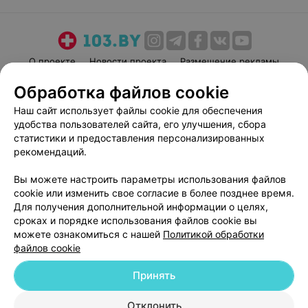
О проекте
Новости проекта
Размещение рекламы
Медицинский маркетинг
Публичный договор
Обработка файлов cookie
Пользовательское соглашение
Способы оплаты
Наш сайт использует файлы cookie для обеспечения
Вакансии
Партнеры
удобства пользователей сайта, его улучшения, сбора
статистики и предоставления персонализированных
Написать руководителю 103.by
рекомендаций.
Написать в поддержку
Персональные настройки cookie
Вы можете настроить параметры использования файлов
cookie или изменить свое согласие в более позднее время.
Обработка персональных данных
Для получения дополнительной информации о целях,
сроках и порядке использования файлов cookie вы
можете ознакомиться с нашей
Политикой обработки
файлов cookie
Принять
© 2026 ООО «Артокс Лаб», УНП 191700409
| 220012, Республика Беларусь,
Отклонить
г. Минск, улица Толбухина, 2, пом. 16 | help@103.by