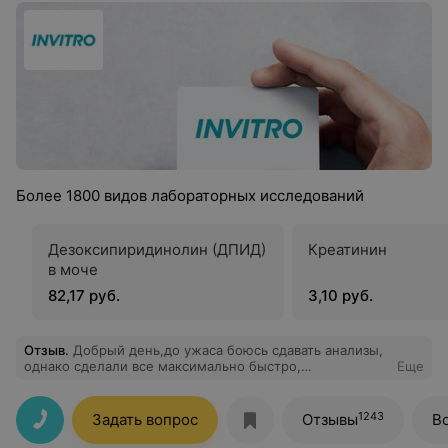
Более 1800 видов лабораторных исследований
Дезоксипиридинолин (ДПИД)
Креатинин
в моче
82,17 руб.
3,10 руб.
Отзыв
.
Добрый день,до ужаса боюсь сдавать анализы,
однако сделали все максимально быстро,
Еще
безболезненно и профессионально . Однозначно буду
обращаться ещё раз!)
1243
Задать вопрос
Отзывы
В