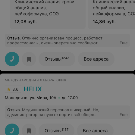
Клинический анализ крови:
Клинический анали
общий анализ,
общий анализ,
лейкоформула, СОЭ
лейкоформула, СОЭ
обязательной «ру
12,08 руб.
14,36 руб.
микроскопией маз
Отзыв
.
Отлично организован процесс, работают
профессионалы, очень оперативно сообщают
Еще
результаты.
1243
Отзывы
Все адреса
МЕЖДУНАРОДНАЯ ЛАБОРАТОРИЯ
HELIX
3.6
Молодечно, ул. Мира, 10А
до 17:00
Отзыв
.
Медицинский персонал шикарный! Но,
администратор на пункте портит всё общее
Еще
впечатление. Никогда не скажет ни здравствуйте, ни
до свидания. Улыбки нет от слова вообще. Если, что то
спросишь, она ничего не знает. Последний раз, когда я
1137
Отзывы
Все адреса
была в лаборатории, я вместо администратора