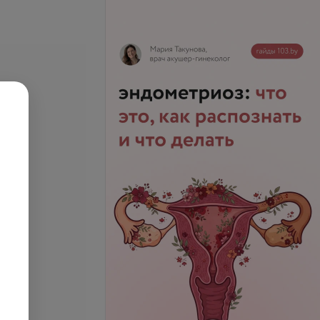
 к антигенам
Анализ кала на простейшие
суммарные IgA, IgM,
.
4,39 руб.