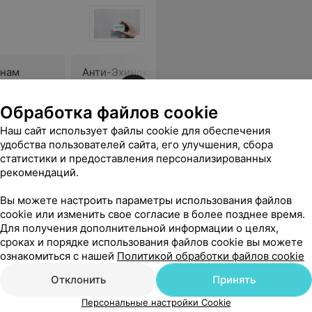
енам
Анти-Эхинококк-IgG
Антитела
и
лямблий 
 IgG
IgG
Обработка файлов cookie
17,14 руб.
11,80 руб
Наш сайт использует файлы cookie для обеспечения
удобства пользователей сайта, его улучшения, сбора
онально . Однозначно буду обращаться ещё раз!)
Еще
статистики и предоставления персонализированных
рекомендаций.
Вы можете настроить параметры использования файлов
cookie или изменить свое согласие в более позднее время.
Для получения дополнительной информации о целях,
сроках и порядке использования файлов cookie вы можете
ознакомиться с нашей
Политикой обработки файлов cookie
Отклонить
Принять
Персональные настройки Cookie