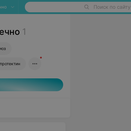
чно
Поиск по сайту
дечно
1
иоз
ьпротектин