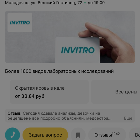
Молодечно, ул. Великий Гостинец, 72
до 19:00
Более 1800 видов лабораторных исследований
Скрытая кровь в кале
Все цены
от 33,84 руб.
Отзыв
.
Сегодня сдавала анализы, девочки на
рецепшене все подробно объяснили, медсестра
Еще
уколола так, что даже не почувствовала . Приятный
бонус кофе
1242
Задать вопрос
Отзывы
В