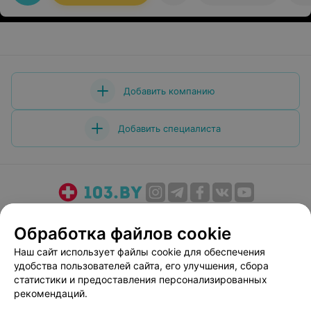
Добавить компанию
Добавить специалиста
О проекте
Новости проекта
Размещение рекламы
Обработка файлов cookie
Медицинский маркетинг
Публичный договор
Наш сайт использует файлы cookie для обеспечения
Пользовательское соглашение
Способы оплаты
удобства пользователей сайта, его улучшения, сбора
Вакансии
Партнеры
статистики и предоставления персонализированных
Написать руководителю 103.by
рекомендаций.
Написать в поддержку