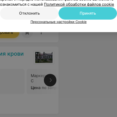
ознакомиться с нашей
Политикой обработки файлов cookie
Отклонить
Принять
тание-супер! Спасибо культмассовикам за приятное развлечение.Алла,спасибо! Всем здоровья!
Еще
Персональные настройки Cookie
ровать
ия крови
Маркеры вирусного гепатита
Определе
C
резус-пр
Цена по запросу
Цена по 