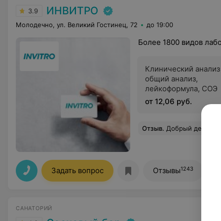
ИНВИТРО
3.9
Молодечно, ул. Великий Гостинец, 72
до 19:00
Более 1800 видов лаб
Клинический анализ
общий анализ,
лейкоформула, СОЭ
от 12,06 руб.
Отзыв
.
Добрый день,до ужаса боюсь сдавать анализы, однако сделали все ма
1243
Задать вопрос
Отзывы
САНАТОРИЙ