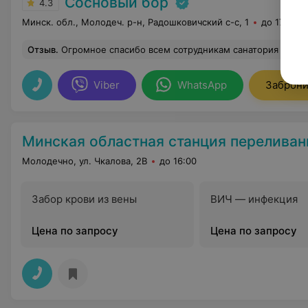
Сосновый бор
4.3
Минск. обл., Молодеч. р-н, Радошковичский c-с, 1
до 17:15
Отзыв
.
Огромное спасибо всем сотрудникам санатория "Сосновый Бор" за теплый прием. Особенная благодарность администратору Цегалко Татьяне Валентиновне за добросовестный труд, за приятную встречу. Обслуживание и пи
Viber
WhatsApp
Заброни
Минская областная станция переливан
Молодечно, ул. Чкалова, 2В
до 16:00
Забор крови из вены
ВИЧ — инфекция
Цена по запросу
Цена по запросу