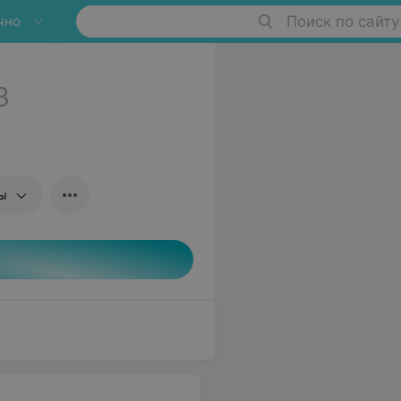
чно
Поиск по сайту
3
ны