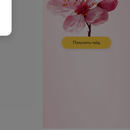
ние группы крови и
Общий анализ крови
инадлежности
запросу
Цена по запросу