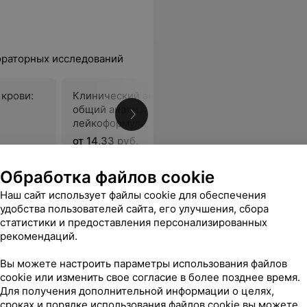
ораторных исследований
 крови:
Клинический анализ крови:
Общий анал
общий анализ,
лейкоцита
лейкоформула, СОЭ (с
СОЭ)
обязательной «ручной»
от 14,33 руб.
от 5,13 руб
микроскопией мазка)
Обработка файлов cookie
ксимально быстро, безболезненно и профессионально . Однозначно буду обращаться ещё раз!)
Еще
Наш сайт использует файлы cookie для обеспечения
удобства пользователей сайта, его улучшения, сбора
статистики и предоставления персонализированных
рекомендаций.
Все адреса
Вы можете настроить параметры использования файлов
cookie или изменить свое согласие в более позднее время.
Для получения дополнительной информации о целях,
сроках и порядке использования файлов cookie вы можете