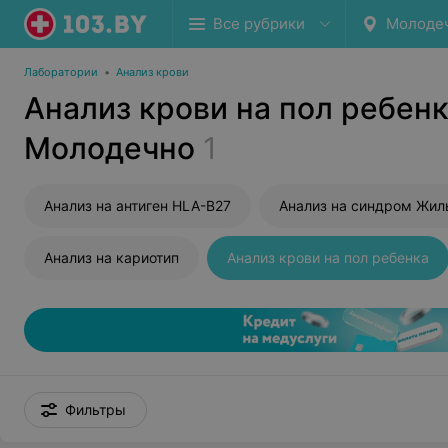
Все рубрики
Молоде
Лаборатории
•
Анализ крови
Анализ крови на пол ребенк
Молодечно
1
Анализ на антиген HLA-B27
Анализ на синдром Жил
Анализ на кариотип
Анализ крови на пол ребенка
Фильтры