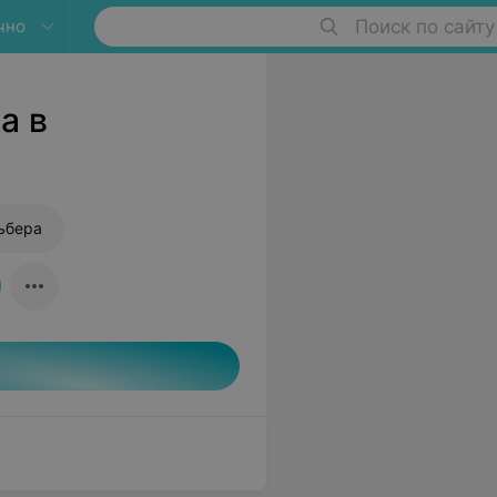
чно
Поиск по сайту
а в
ьбера