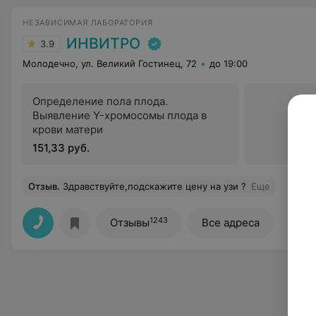
НЕЗАВИСИМАЯ ЛАБОРАТОРИЯ
ИНВИТРО
3.9
Молодечно, ул. Великий Гостинец, 72
до 19:00
Определение пола плода.
Выявление Y-хромосомы плода в
крови матери
151,33 руб.
Отзыв
.
Здравствуйте,подскажите цену на узи ?
Еще
1243
Отзывы
Все адреса