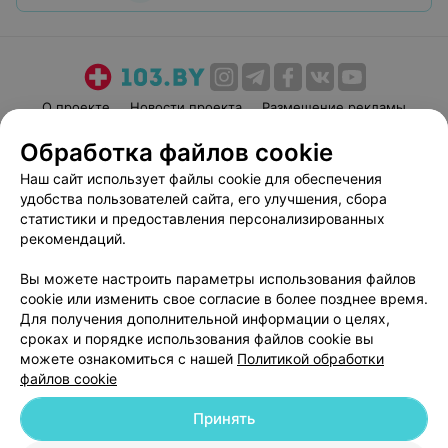
О проекте
Новости проекта
Размещение рекламы
Медицинский маркетинг
Публичный договор
Обработка файлов cookie
Пользовательское соглашение
Способы оплаты
Наш сайт использует файлы cookie для обеспечения
Вакансии
Партнеры
удобства пользователей сайта, его улучшения, сбора
статистики и предоставления персонализированных
Написать руководителю 103.by
рекомендаций.
Написать в поддержку
Персональные настройки cookie
Вы можете настроить параметры использования файлов
cookie или изменить свое согласие в более позднее время.
Обработка персональных данных
Для получения дополнительной информации о целях,
сроках и порядке использования файлов cookie вы
можете ознакомиться с нашей
Политикой обработки
файлов cookie
Принять
© 2026 ООО «Артокс Лаб», УНП 191700409
| 220012, Республика Беларусь,