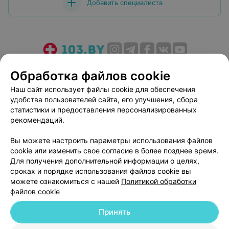
Добавить специалиста
О проекте
Новости проекта
Размещение рекламы
Обработка файлов cookie
Медицинский маркетинг
Публичный договор
Наш сайт использует файлы cookie для обеспечения
Пользовательское соглашение
Способы оплаты
удобства пользователей сайта, его улучшения, сбора
Вакансии
Партнеры
статистики и предоставления персонализированных
рекомендаций.
Написать руководителю 103.by
Написать в поддержку
Вы можете настроить параметры использования файлов
cookie или изменить свое согласие в более позднее время.
Персональные настройки cookie
Для получения дополнительной информации о целях,
Обработка персональных данных
сроках и порядке использования файлов cookie вы
можете ознакомиться с нашей
Политикой обработки
файлов cookie
Принять