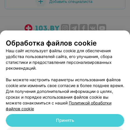
Добавить специалиста
О проекте
Новости проекта
Размещение рекламы
Обработка файлов cookie
Медицинский маркетинг
Публичный договор
Наш сайт использует файлы cookie для обеспечения
Пользовательское соглашение
Способы оплаты
удобства пользователей сайта, его улучшения, сбора
Вакансии
Партнеры
статистики и предоставления персонализированных
рекомендаций.
Написать руководителю 103.by
Написать в поддержку
Вы можете настроить параметры использования файлов
cookie или изменить свое согласие в более позднее время.
Персональные настройки cookie
Для получения дополнительной информации о целях,
Обработка персональных данных
сроках и порядке использования файлов cookie вы
можете ознакомиться с нашей
Политикой обработки
файлов cookie
Принять