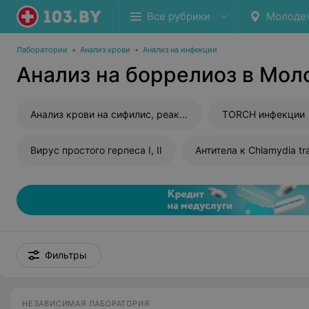
Все рубрики
Молоде
Лаборатории
•
Анализ крови
•
Анализ на инфекции
Анализ на боррелиоз в Мол
Анализ крови на сифилис, реакция Вассермана (RW)
TORCH инфекции
Вирус простого герпеса I, II
Антитела к Chlamydia tr
Фильтры
НЕЗАВИСИМАЯ ЛАБОРАТОРИЯ