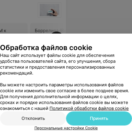
M к
Боррелиоз (Вorrelia
Aнтитела 
burgdorferi), определение
Borrelia b
ДНК.
выявляе
Обработка файлов cookie
иммуноб
30,53 руб.
117,79 ру
Наш сайт использует файлы cookie для обеспечения
удобства пользователей сайта, его улучшения, сбора
ативно сообщают результаты.
Еще
статистики и предоставления персонализированных
рекомендаций.
Вы можете настроить параметры использования файлов
cookie или изменить свое согласие в более позднее время.
Для получения дополнительной информации о целях,
сроках и порядке использования файлов cookie вы можете
ознакомиться с нашей
Политикой обработки файлов cookie
Отклонить
Принять
Персональные настройки Cookie