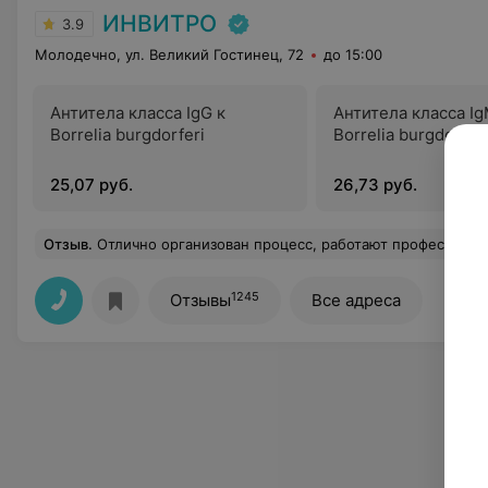
ИНВИТРО
3.9
Молодечно, ул. Великий Гостинец, 72
до 15:00
Антитела класса IgG к
Антитела класса Ig
Borrelia burgdorferi
Borrelia burgdorferi
25,07 руб.
26,73 руб.
Отзыв
.
Отлично организован процесс, работают профессионалы, очень опер
1245
Отзывы
Все адреса