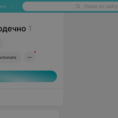
чно
Поиск по сайту
одечно
1
achomatis