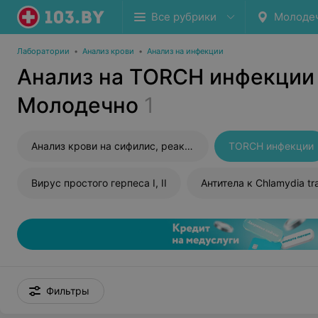
Все рубрики
Молоде
Лаборатории
•
Анализ крови
•
Анализ на инфекции
Анализ на TORCH инфекции
Молодечно
1
Анализ крови на сифилис, реакция Вассермана (RW)
TORCH инфекции
Вирус простого герпеса I, II
Антитела к Chlamydia tr
Фильтры