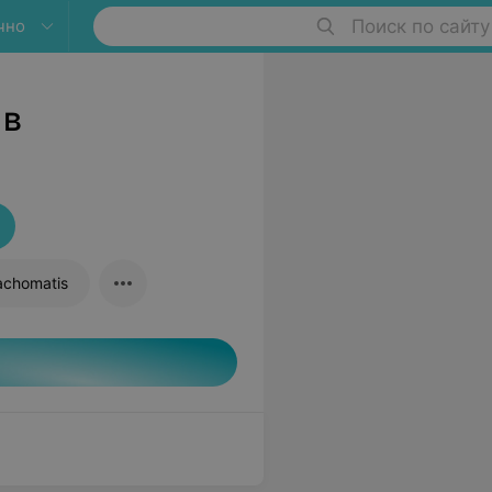
чно
Поиск по сайту
 в
achomatis