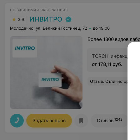
НЕЗАВИСИМАЯ ЛАБОРАТОРИЯ
ИНВИТРО
3.9
Молодечно, ул. Великий Гостинец, 72
до 19:00
Более 1800 видов лаб
TORCH-инфекции
от 178,11 руб.
Отзыв
.
Отлично организован процесс, работают 
1242
Задать вопрос
Отзывы