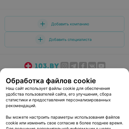
Добавить компанию
Добавить специалиста
О проекте
Новости проекта
Размещение рекламы
Обработка файлов cookie
Медицинский маркетинг
Публичный договор
Наш сайт использует файлы cookie для обеспечения
Пользовательское соглашение
Способы оплаты
удобства пользователей сайта, его улучшения, сбора
Вакансии
Партнеры
статистики и предоставления персонализированных
рекомендаций.
Написать руководителю 103.by
Написать в поддержку
Вы можете настроить параметры использования файлов
cookie или изменить свое согласие в более позднее время.
Персональные настройки cookie
Для получения дополнительной информации о целях,