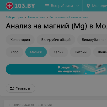
Все рубрики
Молоде
Лаборатории
•
Анализ крови
•
Биохимический анализ крови
Анализ на магний (Mg) в М
Холестерин
Билирубин общий
Билирубин пр
Хлор
Магний
Калий
Натрий
Желе
Фильтры
НЕЗАВИСИМАЯ ЛАБОРАТОРИЯ