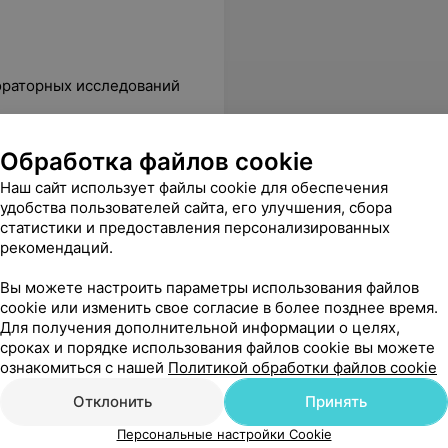
ораторных исследований
Магний (Mg) в волосах
Вс
Обработка файлов cookie
14,56 руб.
Наш сайт использует файлы cookie для обеспечения
удобства пользователей сайта, его улучшения, сбора
ксимально быстро, безболезненно и профессионально . Однозначно буду обращаться ещё раз!)
Еще
статистики и предоставления персонализированных
рекомендаций.
Вы можете настроить параметры использования файлов
cookie или изменить свое согласие в более позднее время.
Для получения дополнительной информации о целях,
Все адреса
сроках и порядке использования файлов cookie вы можете
ознакомиться с нашей
Политикой обработки файлов cookie
Отклонить
Принять
Персональные настройки Cookie