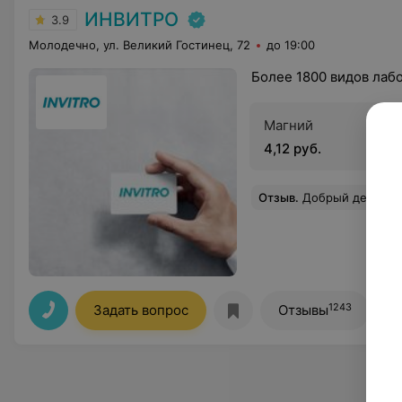
ИНВИТРО
3.9
Молодечно, ул. Великий Гостинец, 72
до 19:00
Более 1800 видов лаб
Магний
4,12 руб.
Отзыв
.
Добрый день,до ужаса боюсь сдавать анализы, однако сделали все ма
1243
Задать вопрос
Отзывы