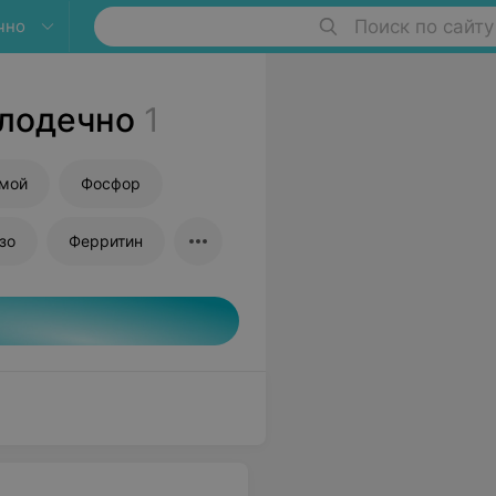
чно
Поиск по сайту
олодечно
1
ямой
Фосфор
зо
Ферритин