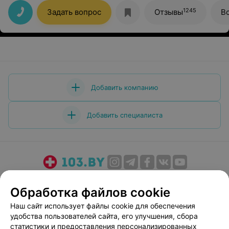
бонус кофе
1245
Задать вопрос
Отзывы
В
Добавить компанию
Добавить специалиста
О проекте
Новости проекта
Размещение рекламы
Обработка файлов cookie
Медицинский маркетинг
Публичный договор
Наш сайт использует файлы cookie для обеспечения
Пользовательское соглашение
Способы оплаты
удобства пользователей сайта, его улучшения, сбора
Вакансии
Партнеры
статистики и предоставления персонализированных