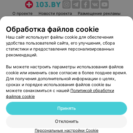
О проекте
Новости проекта
Размещение рекламы
Медицинский маркетинг
Публичный договор
Обработка файлов cookie
Пользовательское соглашение
Способы оплаты
Наш сайт использует файлы cookie для обеспечения
Вакансии
Партнеры
удобства пользователей сайта, его улучшения, сбора
Написать руководителю 103.by
статистики и предоставления персонализированных
рекомендаций.
Написать в поддержку
Персональные настройки cookie
Вы можете настроить параметры использования файлов
Обработка персональных данных
cookie или изменить свое согласие в более позднее время.
Для получения дополнительной информации о целях,
сроках и порядке использования файлов cookie вы
можете ознакомиться с нашей
Политикой обработки
файлов cookie
Принять
© 2026 ООО «Артокс Лаб», УНП 191700409
| 220012, Республика Беларусь,
г. Минск, улица Толбухина, 2, пом. 16 | help@103.by
Отклонить
Служба поддержки
+375 291212755
Персональные настройки Cookie