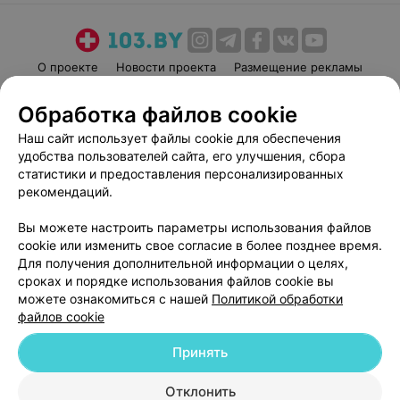
О проекте
Новости проекта
Размещение рекламы
Медицинский маркетинг
Публичный договор
Обработка файлов cookie
Пользовательское соглашение
Способы оплаты
Наш сайт использует файлы cookie для обеспечения
Вакансии
Партнеры
удобства пользователей сайта, его улучшения, сбора
Написать руководителю 103.by
статистики и предоставления персонализированных
рекомендаций.
Написать в поддержку
Персональные настройки cookie
Вы можете настроить параметры использования файлов
Обработка персональных данных
cookie или изменить свое согласие в более позднее время.
Для получения дополнительной информации о целях,
сроках и порядке использования файлов cookie вы
можете ознакомиться с нашей
Политикой обработки
файлов cookie
Принять
© 2026 ООО «Артокс Лаб», УНП 191700409
| 220012, Республика Беларусь,
г. Минск, улица Толбухина, 2, пом. 16 | help@103.by
Отклонить