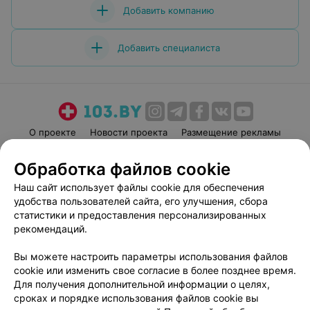
Добавить компанию
Добавить специалиста
О проекте
Новости проекта
Размещение рекламы
Медицинский маркетинг
Публичный договор
Обработка файлов cookie
Пользовательское соглашение
Способы оплаты
Наш сайт использует файлы cookie для обеспечения
Вакансии
Партнеры
удобства пользователей сайта, его улучшения, сбора
Написать руководителю 103.by
статистики и предоставления персонализированных
рекомендаций.
Написать в поддержку
Персональные настройки cookie
Вы можете настроить параметры использования файлов
Обработка персональных данных
cookie или изменить свое согласие в более позднее время.
Для получения дополнительной информации о целях,
сроках и порядке использования файлов cookie вы