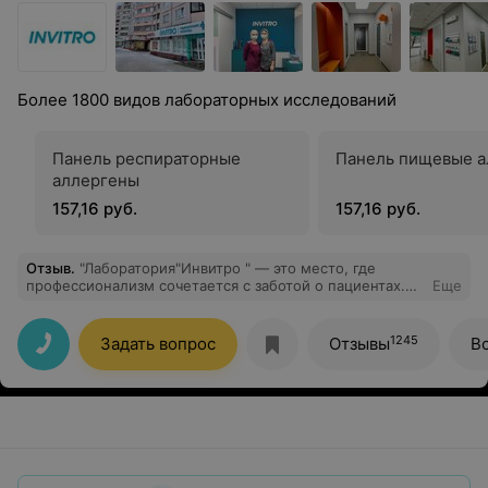
Более 1800 видов лабораторных исследований
Панель респираторные
Панель пищевые а
аллергены
157,16 руб.
157,16 руб.
Отзыв
.
"Лаборатория"Инвитро " — это место, где
профессионализм сочетается с заботой о пациентах.
Еще
Современное оборудование, индивидуальный подход
и дружелюбный персонал. Благодарю за заботу и
внимание!"
1245
Задать вопрос
Отзывы
В