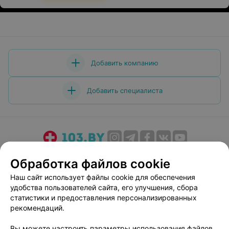
Добавить компанию
Добавить специалиста
О проекте
Новости проекта
Размещение рекламы
Обработка файлов cookie
Медицинский маркетинг
Публичный договор
Наш сайт использует файлы cookie для обеспечения
Пользовательское соглашение
Способы оплаты
удобства пользователей сайта, его улучшения, сбора
Вакансии
Партнеры
статистики и предоставления персонализированных
рекомендаций.
Написать руководителю 103.by
Написать в поддержку
Вы можете настроить параметры использования файлов