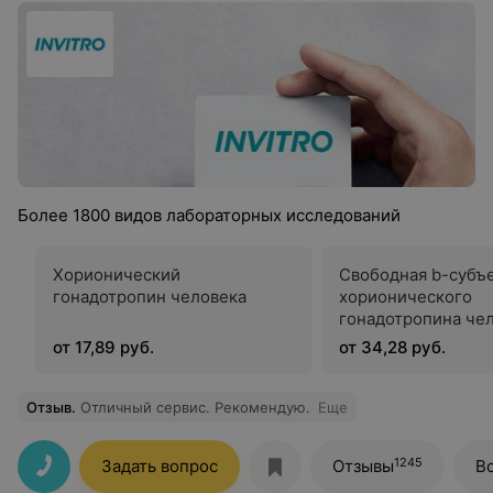
Более 1800 видов лабораторных исследований
Хорионический
Свободная b-субъ
гонадотропин человека
хорионического
гонадотропина че
от 17,89 руб.
от 34,28 руб.
Отзыв
.
Отличный сервис. Рекомендую.
Еще
1245
Задать вопрос
Отзывы
В