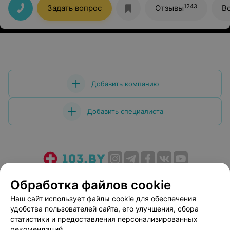
Большое спасибо!
1243
Задать вопрос
Отзывы
В
Добавить компанию
Добавить специалиста
О проекте
Новости проекта
Размещение рекламы
Обработка файлов cookie
Медицинский маркетинг
Публичный договор
Наш сайт использует файлы cookie для обеспечения
Пользовательское соглашение
Способы оплаты
удобства пользователей сайта, его улучшения, сбора
Вакансии
Партнеры
статистики и предоставления персонализированных
рекомендаций.