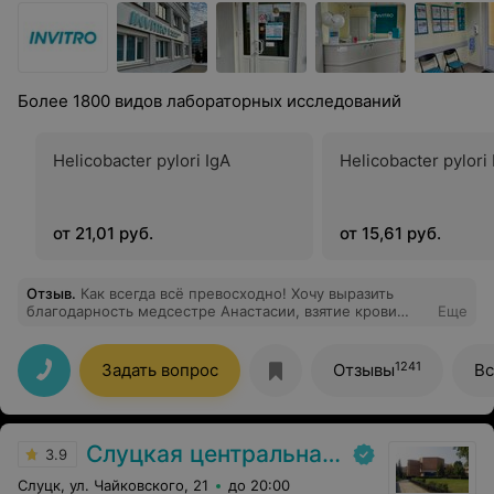
Более 1800 видов лабораторных исследований
Helicobacter pylori IgA
Helicobacter pylori
от 21,01 руб.
от 15,61 руб.
Отзыв
.
Как всегда всё превосходно! Хочу выразить
благодарность медсестре Анастасии, взятие крови
Еще
прошло быстро и безболезненно.
1241
Задать вопрос
Отзывы
Вс
Слуцкая центральная районная больница
3.9
Слуцк, ул. Чайковского, 21
до 20:00