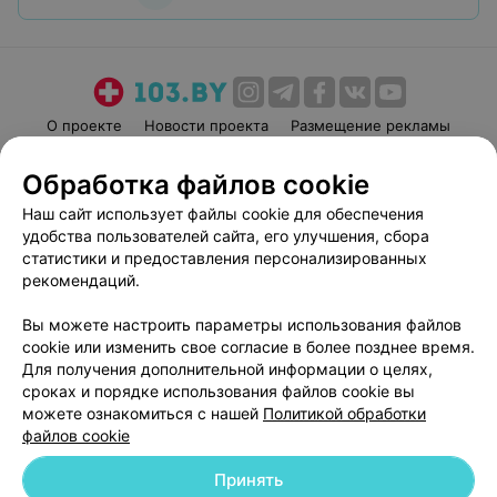
О проекте
Новости проекта
Размещение рекламы
Медицинский маркетинг
Публичный договор
Обработка файлов cookie
Пользовательское соглашение
Способы оплаты
Наш сайт использует файлы cookie для обеспечения
Вакансии
Партнеры
удобства пользователей сайта, его улучшения, сбора
Написать руководителю 103.by
статистики и предоставления персонализированных
рекомендаций.
Написать в поддержку
Персональные настройки cookie
Вы можете настроить параметры использования файлов
Обработка персональных данных
cookie или изменить свое согласие в более позднее время.
Для получения дополнительной информации о целях,
сроках и порядке использования файлов cookie вы
можете ознакомиться с нашей
Политикой обработки
файлов cookie
Принять
© 2026 ООО «Артокс Лаб», УНП 191700409
| 220012, Республика Беларусь,