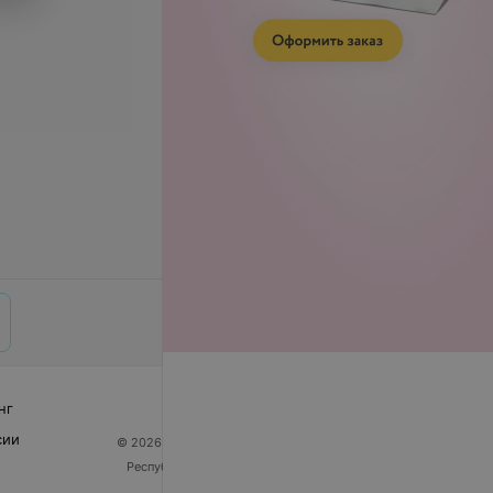
нг
сии
© 2026 ООО «Артокс Лаб», УНП 191700409
| 220012,
Республика Беларусь, г. Минск, улица Толбухина, 2,
пом. 16 | help@103.by