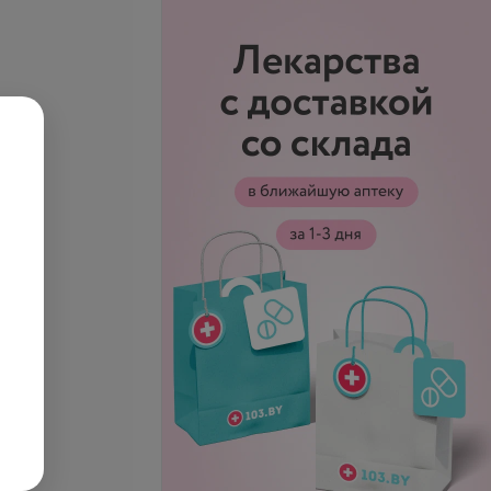
класса IgM к вирусу
Антитела класса IgG к вирусу
кори
.
23,59 руб.