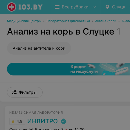
Все рубрики
Слуцк
Медицинские центры
•
Лабораторная диагностика
•
Анализ крови
•
Анал
Анализ на корь в Слуцке
1
Анализ на антитела к кори
Фильтры
НЕЗАВИСИМАЯ ЛАБОРАТОРИЯ
ИНВИТРО
4.9
Слуцк, ул. М. Богдановича, 3
до 14:00