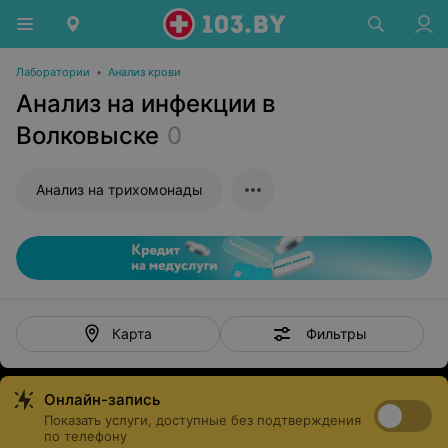
Лаборатории
•
Анализ крови
Анализ на инфекции в
Волковыске
0
Анализ на трихомонады
Фильтры
Карта
Онлайн-запись
Показать услуги, доступные без подтверждения
по телефону