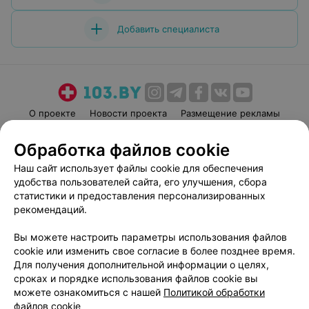
Добавить специалиста
О проекте
Новости проекта
Размещение рекламы
Медицинский маркетинг
Публичный договор
Обработка файлов cookie
Пользовательское соглашение
Способы оплаты
Наш сайт использует файлы cookie для обеспечения
Вакансии
Партнеры
удобства пользователей сайта, его улучшения, сбора
Написать руководителю 103.by
статистики и предоставления персонализированных
рекомендаций.
Написать в поддержку
Персональные настройки cookie
Вы можете настроить параметры использования файлов
Обработка персональных данных
cookie или изменить свое согласие в более позднее время.
Для получения дополнительной информации о целях,
сроках и порядке использования файлов cookie вы
можете ознакомиться с нашей
Политикой обработки
файлов cookie