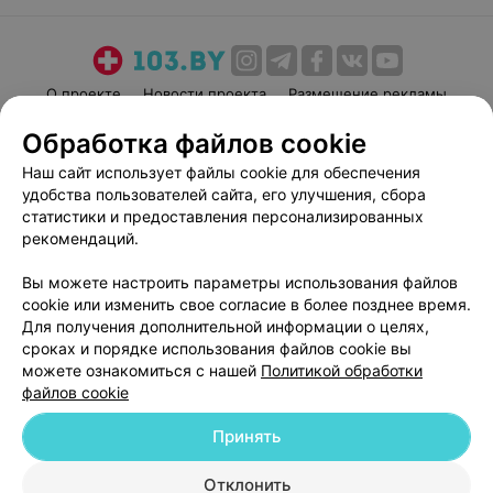
здоровья и успехов.
О проекте
Новости проекта
Размещение рекламы
Медицинский маркетинг
Публичный договор
Обработка файлов cookie
Пользовательское соглашение
Способы оплаты
Наш сайт использует файлы cookie для обеспечения
Вакансии
Партнеры
удобства пользователей сайта, его улучшения, сбора
статистики и предоставления персонализированных
Написать руководителю 103.by
рекомендаций.
Написать в поддержку
Персональные настройки cookie
Вы можете настроить параметры использования файлов
cookie или изменить свое согласие в более позднее время.
Обработка персональных данных
Для получения дополнительной информации о целях,
сроках и порядке использования файлов cookie вы
можете ознакомиться с нашей
Политикой обработки
файлов cookie
Принять
© 2026 ООО «Артокс Лаб», УНП 191700409
| 220012, Республика Беларусь,
Отклонить
г. Минск, улица Толбухина, 2, пом. 16 | help@103.by