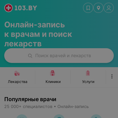
ьюти-мастера
Стоматологии
Красота, спорт
Ж
Онлайн-запись
к врачам и поиск
лекарств
Поиск врачей и лекарств
Лекарства
Клиники
Услуги
Популярные врачи
25 000+ специалистов • Онлайн-запись