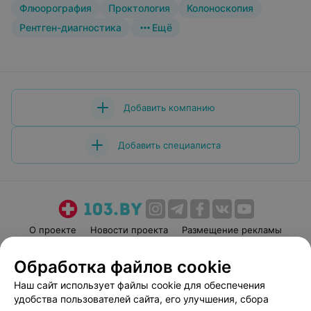
Флюорография
Проктология
Колоноскопия
Рентген-диагностика
Ещё
Добавить компанию
Добавить специалиста
О проекте
Новости проекта
Размещение рекламы
Медицинский маркетинг
Публичный договор
Обработка файлов cookie
Пользовательское соглашение
Способы оплаты
Наш сайт использует файлы cookie для обеспечения
Вакансии
Партнеры
удобства пользователей сайта, его улучшения, сбора
Написать руководителю 103.by