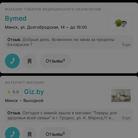
МАГАЗИН ТОВАРОВ МЕДИЦИНСКОГО НАЗНАЧЕНИЯ
Bymed
Минск, ул. Долгобродская, 14
до 16:00
Отзыв
.
Добрый день. Возможен ли заказ за пределы
Беларусии ?
Еще
4
Отзывы
ИНТЕРНЕТ-МАГАЗИН
Giz.by
5.0
Минск
Выходной
Отзыв
.
Сегодня с мамой зашли в магазин "Товары для
здоровья всей семьи" в г. Гродно, ул. К. Маркса,11 и
Еще
приобрели тонометр. Очень были приятно удивлены
компетентностью и обслуживанием Продавца!
Остались довольны подробной консультацией.
5
Отзывы
Спасибо большое! Обязательно вернемся за