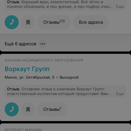
Отзыв
.
Хороший врач, компетентный. Всё чётко и
понятно объяснила, и про зрение, и про подбор очков
Еще
и контактных линз.
172
Отзывы
Все адреса
Ещё 6 адресов
МАГАЗИН МЕДИЦИНСКОГО ОБОРУДОВАНИЯ
Воркаут Групп
Минск, ул. Октябрьская, 5
Выходной
Отзыв
.
Оставляю отзыв о компании Воркаут Групп:
ответственный коллектив который предоставит Вам
Еще
всю необходимую информацию по оборудованию для
физиотерапии. Покупали у них аппарат УЗТ-1.01Ф -
доставка была осуществлена в кратчайшие сроки, все
1
Отзывы
необходимые документы прилагались к аппарату.
Доставка осуществлялась инженером который:
распаковал, подключил и обучил персонал
использовать аппарат
ИНТЕРНЕТ-МАГАЗИН