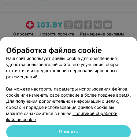
О проекте
Новости проекта
Размещение рекламы
Медицинский маркетинг
Публичный договор
Обработка файлов cookie
Пользовательское соглашение
Способы оплаты
Наш сайт использует файлы cookie для обеспечения
Вакансии
Партнеры
удобства пользователей сайта, его улучшения, сбора
Написать руководителю 103.by
статистики и предоставления персонализированных
рекомендаций.
Написать в поддержку
Персональные настройки cookie
Вы можете настроить параметры использования файлов
Обработка персональных данных
cookie или изменить свое согласие в более позднее время.
Для получения дополнительной информации о целях,
сроках и порядке использования файлов cookie вы
можете ознакомиться с нашей
Политикой обработки
файлов cookie
Принять
© 2026 ООО «Артокс Лаб», УНП 191700409
| 220012, Республика Беларусь,