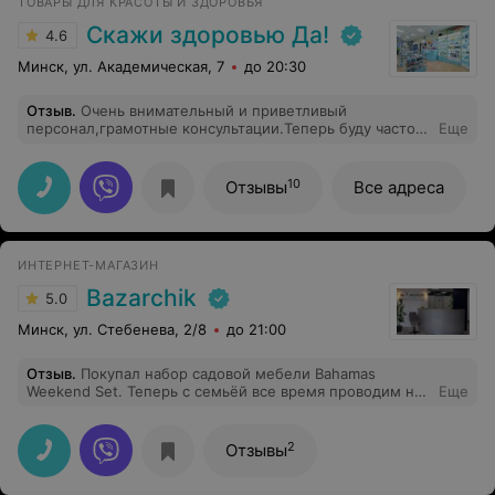
ТОВАРЫ ДЛЯ КРАСОТЫ И ЗДОРОВЬЯ
Скажи здоровью Да!
4.6
Минск, ул. Академическая, 7
до 20:30
Отзыв
.
Очень внимательный и приветливый
персонал,грамотные консультации.Теперь буду часто
Еще
приходить в сеть магазинов СКАЖИ ЗДОРОВЬЮ ДА.
10
Отзывы
Все адреса
ИНТЕРНЕТ-МАГАЗИН
Bazarchik
5.0
Минск, ул. Стебенева, 2/8
до 21:00
Отзыв
.
Покупал набор садовой мебели Bahamas
Weekend Set. Теперь с семьёй все время проводим на
Еще
улице) Доставка была реализована в срок. Проблем с
качеством и оплатой не было. На следующий сезон
уже насмотрели покупки.
2
Отзывы