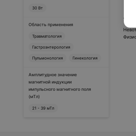
30 Вт
Това
Область применения
Невот
Травматология
Физи
Гастроэнтерология
Пульмонология
Гинекология
Амплитудное значение
магнитной индукции
импульсного магнитного поля
(мТл)
21 - 39 мТл
Сбросить