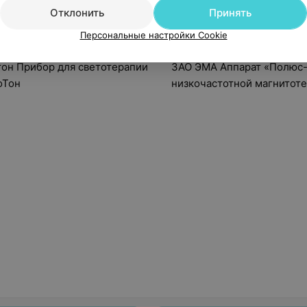
Отклонить
Принять
Персональные настройки Cookie
ра нет в продаже
Товара нет в продаж
он Прибор для светотерапии
ЗАО ЭМА Аппарат «Полюс-
оТон
низкочастотной магнитот