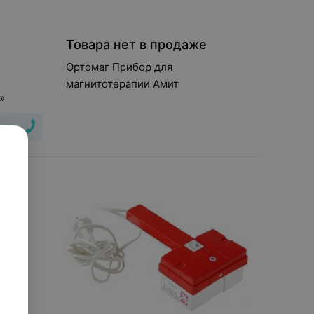
Товара нет в продаже
Ортомаг Прибор для
магнитотерапии Амит
»
ю Да!»
ая
ое
и
 (мТл)
:
21