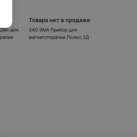
е
Товара нет в продаже
2М» для
ЗАО ЭМА Прибор для
ерапии
магнитотерапии Полюс 2Д