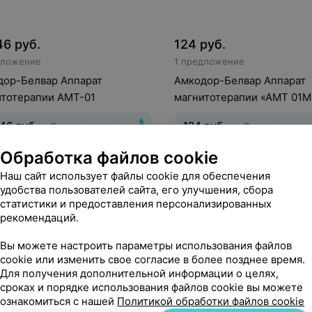
46
руб.
124
руб.
дложение
1 предложение
дор-Белвар Аппарат
Амкодор-Белвар Аппарат
итотерапии АМТ-01
магнитотерапии «АМТ 01М
,46
руб.
124
руб.
«Скажи здоровью Да!»
«Скажи здоровь
Обработка файлов cookie
иональность аппарата
:
Функциональность аппарата
:
Наш сайт использует файлы cookie для обеспечения
тное поле
Потребляемая
магнитное поле
Потребляем
удобства пользователей сайта, его улучшения, сбора
сть
:
30 Вт
Амплитудное
мощность
:
30 Вт
Амплитудн
статистики и предоставления персонализированных
ние магнитной индукции
значение магнитной индукци
рекомендаций.
ьсного магнитного поля (мТл)
:
21
импульсного магнитного поля
Тл
- 39 мТл
Вы можете настроить параметры использования файлов
cookie или изменить свое согласие в более позднее время.
Для получения дополнительной информации о целях,
сроках и порядке использования файлов cookie вы можете
ознакомиться с нашей
Политикой обработки файлов cookie