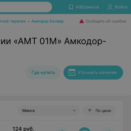
Избранное
Войти
Сообщить об ошибке
тной терапии
•
Амкодор-Белвар
пии «АМТ 01М» Амкодор-
Где купить
Уточнить наличие
Минск
По цене
124
руб.