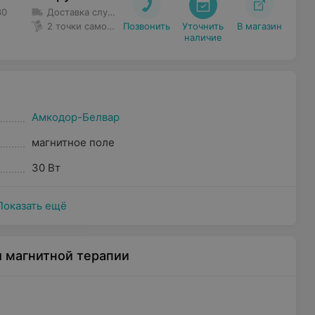
30
Доставка службой такси
Доставка осуществляется самос
2 точки самовывоза
Позвонить
Уточнить

В магазин
наличие
Амкодор-Белвар
магнитное поле
30 Вт
Показать ещё
 магнитной терапии