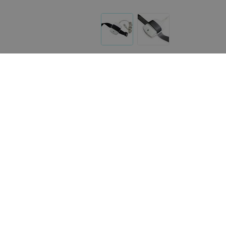
Другие товары «Скажи здоровью Да!»
113,46
руб.
Амкодор-Белвар Аппарат
магнитотерапии АМТ-01