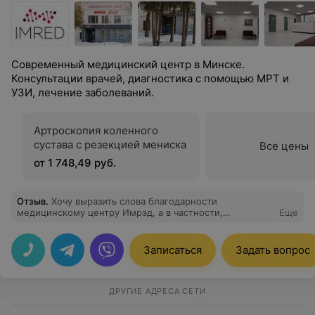
Современный медицинский центр в Минске.
Консультации врачей, диагностика с помощью МРТ и
УЗИ, лечение заболеваний.
Артроскопия коленного
сустава с резекцией мениска
Все цены
от 1 748,49 руб.
Отзыв
.
Хочу выразить слова благодарности
медицинскому центру Имрэд, а в частности,
Еще
замечательному врачу Букач А.В., профессионалу
своего дела, который опереровал моего сына. Была
проведена очень сложная двухэтапная операция
Записаться
Задать вопрос
артроскопия правого коленного сустава, аутопластика
передней крестообразной связки (ВТВ), артролиз
сустава и шов внутреннего мениска. Столкнувшись со
сложной проблемой, Вы смогли не только поставить
ДРУГИЕ АДРЕСА СЕТИ
точный диагноз и провести блестящую операцию, но и
подарили веру в полное восстановление. Спасибо за