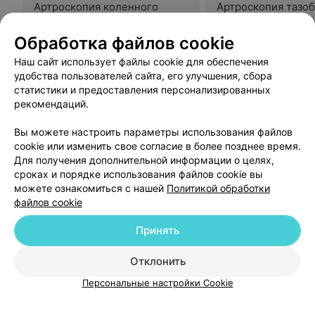
Артроскопия коленного
Артроскопия тазо
сустава
сустава
Цена по запросу
Цена по запросу
Обработка файлов cookie
Наш сайт использует файлы cookie для обеспечения
удобства пользователей сайта, его улучшения, сбора
Отзыв
.
Уважаемый Тимофей Евгеньевич Талако, хочу
выразить Вам искреннюю благодарность за
Еще
статистики и предоставления персонализированных
проведённую операцию по эндопротезированию
рекомендаций.
тазобедренного сустава. Благодаря Вашему
профессианализму я приобрёл полноценную жизнь
19
Отзывы
Вы можете настроить параметры использования файлов
без боли и хромоты. Спасибо за Вашу доброту,
человечность и отзывчивость, за Ваш внимательный и
cookie или изменить свое согласие в более позднее время.
чуткий подход к пациентам. Желаю Вам , как кандидату
Для получения дополнительной информации о целях,
медицинских наук заведующему 1-ым отделением
сроках и порядке использования файлов cookie вы
РНПЦ травматологии и ортопедии, а также всей Вашей
можете ознакомиться с нашей
Политикой обработки
команде, которая работает под Вашим руководством
крепкого здоровья, дальнейших успехов в Вашем
файлов cookie
благородном и нелёгком труде. Пусть таких
замечательных врачей, как Вы, будет больше в нашей
Принять
Добавить компанию
системе здравоохранения! С уважением, Григорий
Федорович Вилюха.
Отклонить
Добавить специалиста
Персональные настройки Cookie