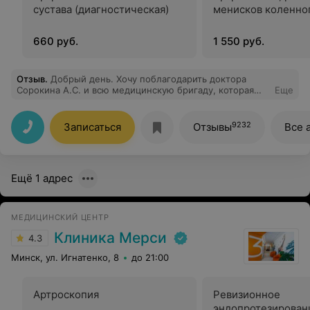
сустава (диагностическая)
менисков коленног
660 руб.
1 550 руб.
Отзыв
.
Добрый день. Хочу поблагодарить доктора
Сорокина А.С. и всю медицинскую бригаду, которая
Еще
проводила мне артроскопию коленного сустава. Все
очень профессионально. Остались только приятные
впечатления. Спасибо.
9232
Записаться
Отзывы
Все 
Ещё 1 адрес
МЕДИЦИНСКИЙ ЦЕНТР
Клиника Мерси
4.3
Минск, ул. Игнатенко, 8
до 21:00
Артроскопия
Ревизионное
эндопротезирован