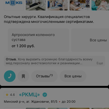
Опытные хирурги. Квалификация специалистов
подтверждена многочисленными сертификатами.
Артроскопия коленного
сустава
Все цены
от 1 200 руб.
Отзыв
.
Хочу выразить огромную благодарность всему
мед.персоналу анестезиологии и реанимации
Еще
№1хирургического корпуса за
высококвалифицированную помощь в лечении моего
мужа Саладуха В. К., а также мед . персоналу и
73
Отзывы
Все цены
лечащему врачу кардиологического отделения
Серебро Алле Михайловне. Это ВРАЧИ с большой
буквы. Огромное вам спасибо и низкий вам поклон.
«РКМЦ»
4.6
Минский р-н, аг. Ждановичи, 81/5
до 20:00