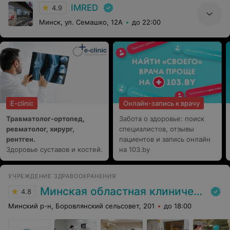
IMRED
Вашу уверенность, спокойствие и потрясающий
4.9
результат! Очень переживала по поводу операции, за
Минск, ул. Семашко, 12А
до 22:00
сложность и последствия. Мои опасения были
напрасны, в данном центе работают большие
специалисты. Ещё хочу поблагодарить грамотного
анастезиолога М.Г. и замечательную медицинскую
сестру А.М., которые были рядом. Ещё раз, огромное
вам спасибо, за ваше доброе ,чуткое и, просто,
человеческое отношение к пациентам.
E-clinic
Онлайн-запись к врачу
Травматолог-ортопед,
Забота о здоровье: поиск
ревматолог, хирург,
специалистов, отзывы
рентген.
пациентов и запись онлайн
Здоровье суставов и костей.
на 103.by
УЧРЕЖДЕНИЕ ЗДРАВООХРАНЕНИЯ
Минская областная клиническая больница
4.8
Минский р-н, Боровлянский сельсовет, 201
до 18:00