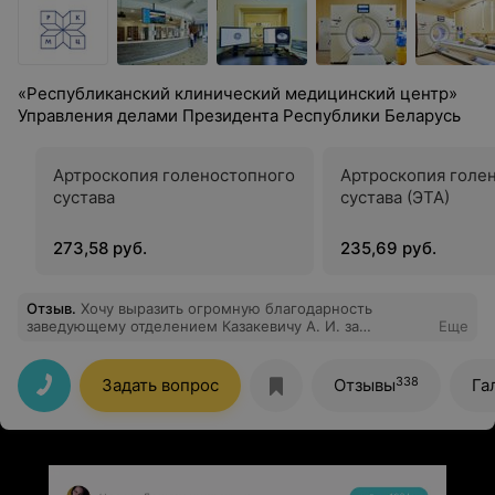
«Республиканский клинический медицинский центр»
Управления делами Президента Республики Беларусь
Артроскопия голеностопного
Артроскопия голе
сустава
сустава (ЭТА)
273,58 руб.
235,69 руб.
Отзыв
.
Хочу выразить огромную благодарность
заведующему отделением Казакевичу А. И. за
Еще
выполненную операцию и всему медицинскому
персоналу отделения.
338
Задать вопрос
Отзывы
Га